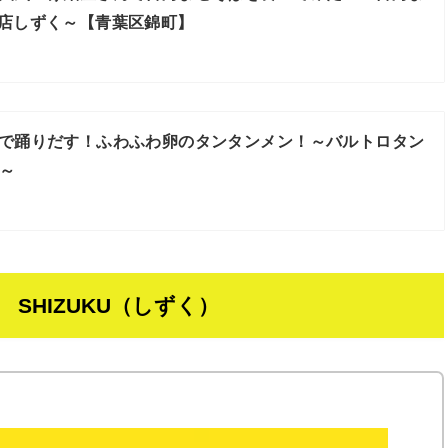
門店しずく～【青葉区錦町】
で踊りだす！ふわふわ卵のタンタンメン！～バルトロタン
～
SHIZUKU（しずく）