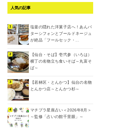
人気の記事
塩釜の隠れた洋菓子店へ！あんバ
ターシフォンとブールドネージュ
が絶品「フールセック・...
【仙台・そば】壱弐参（いろは）
横丁の名物立ち食いそば～丸富そ
ば～
【若林区・とんかつ】仙台の名物
とんかつ店～とんかつ杉～
マチプラ星座占い＜2026年8月＞
～監修「占いの館千里眼」～