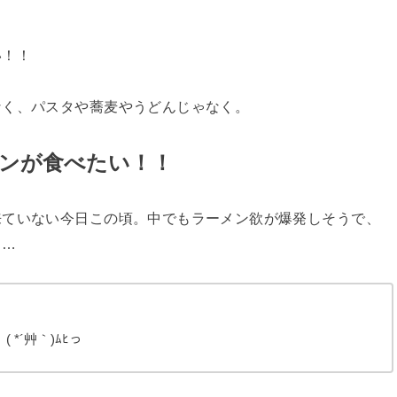
い！！
なく、パスタや蕎麦やうどんじゃなく。
ンが食べたい！！
来ていない今日この頃。中でもラーメン欲が爆発しそうで、
ぁ…
*´艸｀)ﾑﾋっ