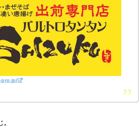
pro.jp/
じ。