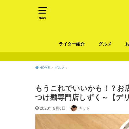
MENU
ライター紹介
グルメ
パン
ラーメン / そ
カレー
カフェ
スイーツ
和食
イタリアン / 
中華 / 韓国料理
エスニック料理
肉料理
魚料理
HOME
グルメ
もうこれでいいかも！？お店
つけ麺専門店しずく～【デ
2020年5月6日
キッド