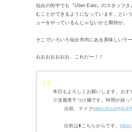
仙台の街中でも『Uber Eats』のスタ
むことができるようになっています。とい
ューをやっているんじゃないかと期待が。
そこでいろいろ仙台市内にある美味しいラー
おおおおおおお、これだー！！
本日もよろしくお願いします。おす
ク淡麗煮干つけ麺です。時間が経っ
出前、テイク
https://t.co/H4
出前は⬇️こちらからです。
https