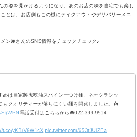
ッフさんの姿を見かけるようになり、あのお店の味を自宅でも楽し
うことは、お店側もこの機にテイクアウトやデリバリーメニ
メン屋さんのSNS情報をチェックチェック♪
すめは自家製虎辣油スパイシーつけ麺、ネオクラシッ
てもクオリティーが落ちにくい麺を開発しました。🛵
UFASqWPN
電話受付はこちらから☎️022-399-9514
://t.co/yKBrV9W1cX
pic.twitter.com/65OtJUIZEa