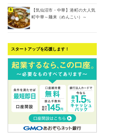
【気仙沼市・中華】港町の大人気
町中華～麺来（めんこい）～
スタートアップを応援します！