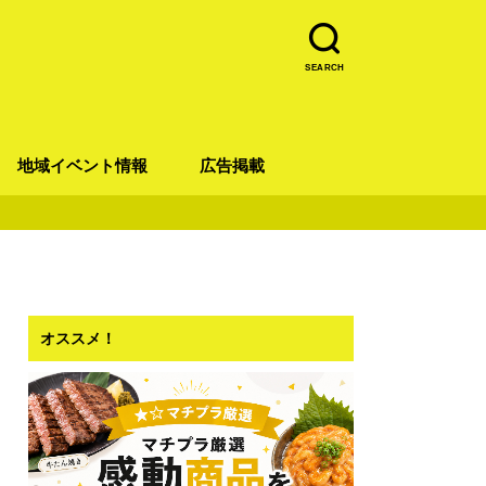
SEARCH
地域イベント情報
広告掲載
青葉区
宮城野区
太白区
若林区
泉区
オススメ！