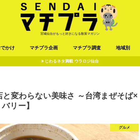
宮城仙台がもっと好きになる散策マガジン
おでかけ
マチプラ企画
マチプラ調査
地域別
じわるネタ満載 ウラロジ仙台
ば/うどん
フレンチ / スペイン
お店
施設
公園
お寺/神社/史跡
スポーツ
エンターティメント
オトアルキ
マチプラ企業訪問
ファッション
ブラミヤギ
マチプラ漫画
マチプラ小説
歴史
仙台
県北
県南
三陸
と変わらない美味さ ～台湾まぜそば×
リバリー】
グルメ