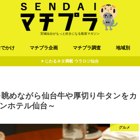
宮城仙台がもっと好きになる散策マガジン
おでかけ
マチプラ企画
マチプラ調査
地域別
じわるネタ満載 ウラロジ仙台
ば/うどん
フレンチ / スペイン
お店
施設
公園
お寺/神社/史跡
スポーツ
エンターティメント
オトアルキ
マチプラ企業訪問
ファッション
ブラミヤギ
マチプラ漫画
マチプラ小説
歴史
仙台
県北
県南
三陸
を眺めながら仙台牛や厚切り牛タンをカ
ィンホテル仙台～
グルメ