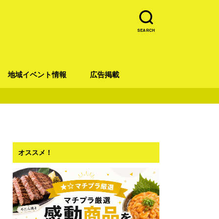
SEARCH
地域イベント情報
広告掲載
青葉区
宮城野区
太白区
若林区
泉区
オススメ！