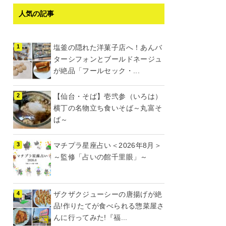
人気の記事
塩釜の隠れた洋菓子店へ！あんバ
ターシフォンとブールドネージュ
が絶品「フールセック・...
【仙台・そば】壱弐参（いろは）
横丁の名物立ち食いそば～丸富そ
ば～
マチプラ星座占い＜2026年8月＞
～監修「占いの館千里眼」～
ザクザクジューシーの唐揚げが絶
品!作りたてが食べられる惣菜屋さ
んに行ってみた!『福...