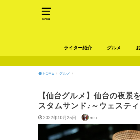
MENU
ライター紹介
グルメ
パン
ラーメン / そ
カレー
カフェ
スイーツ
和食
イタリアン / 
中華 / 韓国料理
エスニック料理
肉料理
魚料理
HOME
グルメ
【仙台グルメ】仙台の夜景
スタムサンド♪～ウェステ
2022年10月25日
miu