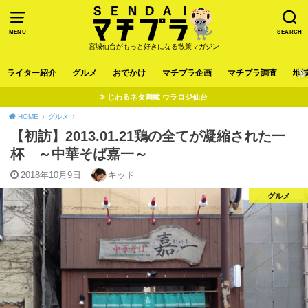
MENU
SEARCH
宮城仙台がもっと好きになる散策マガジン
ライター紹介
グルメ
おでかけ
マチプラ企画
マチプラ調査
地
じわるネタ満載 ウラロジ仙台
HOME
グルメ
【初訪】2013.01.21鶏の全てが凝縮された一
杯 ～中華そば嘉一～
2018年10月9日
キッド
グルメ