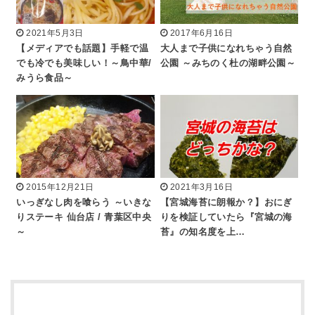
2021年5月3日
2017年6月16日
【メディアでも話題】手軽で温
大人まで子供になれちゃう自然
でも冷でも美味しい！～鳥中華/
公園 ～みちのく杜の湖畔公園～
みうら食品～
2015年12月21日
2021年3月16日
いっぎなし肉を喰らう ～いきな
【宮城海苔に朗報か？】おにぎ
りステーキ 仙台店 / 青葉区中央
りを検証していたら『宮城の海
～
苔』の知名度を上…