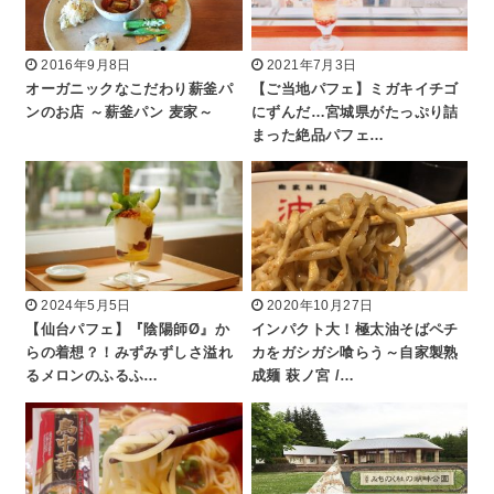
2016年9月8日
2021年7月3日
オーガニックなこだわり薪釜パ
【ご当地パフェ】ミガキイチゴ
ンのお店 ～薪釜パン 麦家～
にずんだ…宮城県がたっぷり詰
まった絶品パフェ…
2024年5月5日
2020年10月27日
【仙台パフェ】『陰陽師Ø』か
インパクト大！極太油そばペチ
らの着想？！みずみずしさ溢れ
カをガシガシ喰らう～自家製熟
るメロンのふるふ…
成麺 萩ノ宮 /…