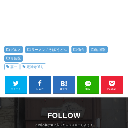
グルメ
ラーメン / そば/うどん
仙台
地域別
青葉区
嘉一
定禅寺通り
ツイート
シェア
はてブ
送る
Pocket
FOLLOW