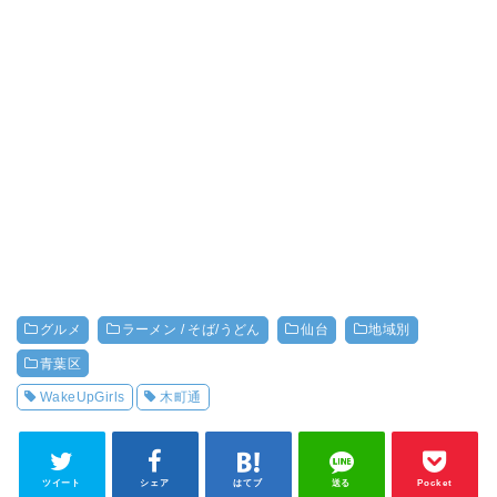
グルメ
ラーメン / そば/うどん
仙台
地域別
青葉区
WakeUpGirls
木町通
ツイート
シェア
はてブ
送る
Pocket