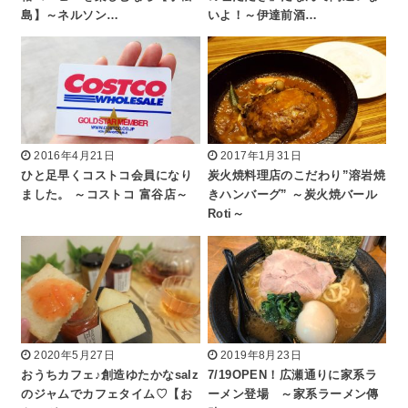
島】～ネルソン…
いよ！～伊達前酒…
2016年4月21日
2017年1月31日
ひと足早くコストコ会員になり
炭火焼料理店のこだわり”溶岩焼
ました。 ～コストコ 富谷店～
きハンバーグ” ～炭火焼バール
Roti～
2020年5月27日
2019年8月23日
おうちカフェ♪創造ゆたかなsalz
7/19OPEN！広瀬通りに家系ラ
のジャムでカフェタイム♡【お
ーメン登場 ～家系ラーメン傳