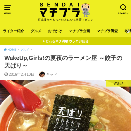
MENU
SEARCH
宮城仙台がもっと好きになる散策マガジン
ライター紹介
グルメ
おでかけ
マチプラ企画
マチプラ調査
地
じわるネタ満載 ウラロジ仙台
HOME
グルメ
WakeUp,Girls!の夏夜のラーメン屋 ～餃子の
天ぱり～
2016年2月10日
キッド
グルメ