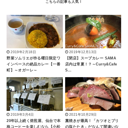
2019年2月18日
2019年12月13日
野菜ソムリエが作る曜日限定ワ
【閉店】スープカレー SAMA
インベースの絶品カレー【一番
店内は常夏！？～Curry&Cafe
町】～オガーレ～
S…
2019年3月4日
2021年10月29日
20年以上続く焙煎屋、仙台で本
藁焼きが最高！「カツオとブリ
格コーヒーを楽しむなら【小松
の塩たたき」だなんて間違いな