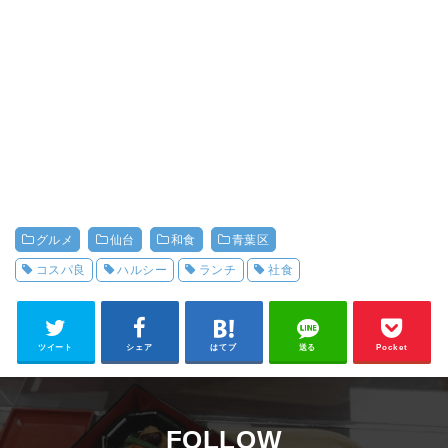
グルメ
仙台
和食
青葉区
コスパ良
ハルシー
ランチ
社食
ツイート
シェア
はてブ
送る
Pocket
FOLLOW