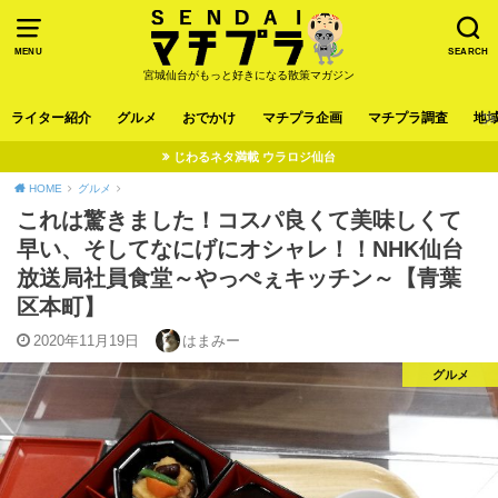
MENU
SEARCH
宮城仙台がもっと好きになる散策マガジン
ライター紹介
グルメ
おでかけ
マチプラ企画
マチプラ調査
地
じわるネタ満載 ウラロジ仙台
HOME
グルメ
これは驚きました！コスパ良くて美味しくて
早い、そしてなにげにオシャレ！！NHK仙台
放送局社員食堂～やっぺぇキッチン～【青葉
区本町】
2020年11月19日
はまみー
グルメ