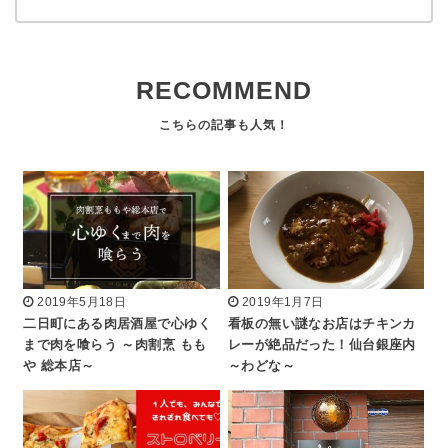
RECOMMEND
2019年5月18日
2019年1月7日
二日町にある肉居酒屋で心ゆく
看板の無い謎なお店はチキンカ
まで肉を喰らう ～肉割烹 もも
レーが絶品だった！仙台銀座内
や 総本店～
～わどな～