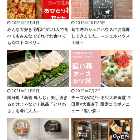
2020年12月4日
2018年10月29日
みんな大好き宅配ピザ♡1人で食
巷で噂のシェアハウスにお邪魔
べてもみんなでそれぞれ食べて
してきました。～シェルハウス
も◎ストロベリ…
土樋～
2021年11月9日
2020年7月2日
国分町『鳥善 鳥ふじ』美し過ぎ
チーズがのび～る♡大衆食堂 半
るだけじゃない！絶品「とりわ
田屋×大森杏子 限定コラボメニ
さ」を肴に大人…
ュー「追い森…