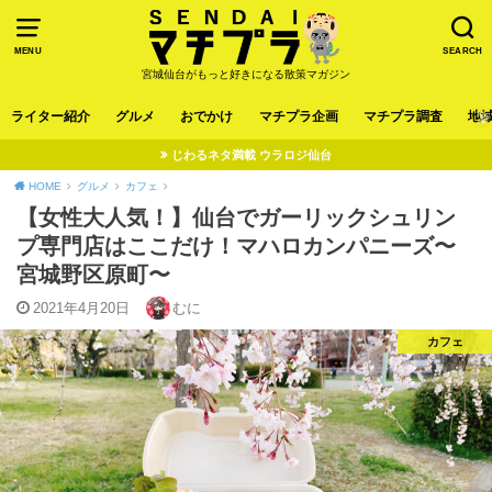
MENU
SEARCH
宮城仙台がもっと好きになる散策マガジン
ライター紹介
グルメ
おでかけ
マチプラ企画
マチプラ調査
地
じわるネタ満載 ウラロジ仙台
HOME
グルメ
カフェ
【女性大人気！】仙台でガーリックシュリン
プ専門店はここだけ！マハロカンパニーズ〜
宮城野区原町〜
2021年4月20日
むに
カフェ