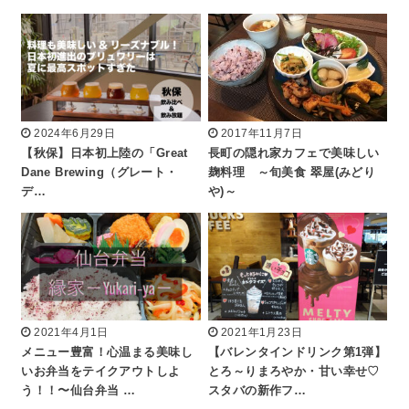
2024年6月29日
2017年11月7日
【秋保】日本初上陸の「Great
長町の隠れ家カフェで美味しい
Dane Brewing（グレート・
麹料理 ～旬美食 翠屋(みどり
デ…
や)～
2021年4月1日
2021年1月23日
メニュー豊富！心温まる美味し
【バレンタインドリンク第1弾】
いお弁当をテイクアウトしよ
とろ～りまろやか・甘い幸せ♡
う！！〜仙台弁当 …
スタバの新作フ…