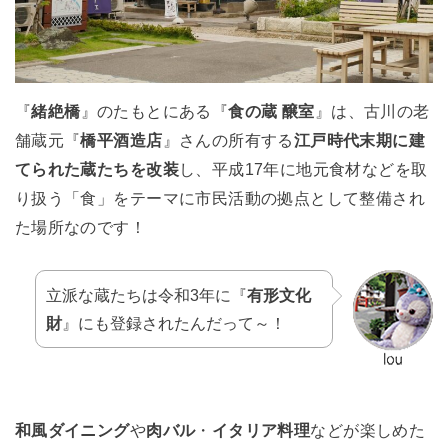
『
緒絶橋
』のたもとにある『
食の蔵 醸室
』は、古川の老
舗蔵元『
橋平酒造店
』さんの所有する
江戸時代末期に建
てられた蔵たちを改装
し、平成17年に地元食材などを取
り扱う「食」をテーマに市民活動の拠点として整備され
た場所なのです！
立派な蔵たちは令和3年に『
有形文化
財
』にも登録されたんだって～！
和風ダイニング
や
肉バル
・
イタリア料理
などが楽しめた