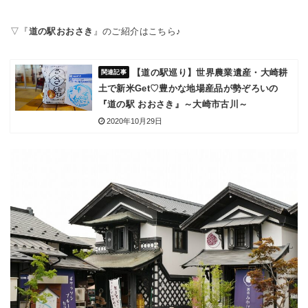
▽『
道の駅おおさき
』のご紹介はこちら♪
【道の駅巡り】世界農業遺産・大崎耕
土で新米Get♡豊かな地場産品が勢ぞろいの
『道の駅 おおさき』～大崎市古川～
2020年10月29日