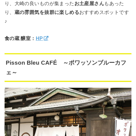
り、大崎の良いものが集まった
お土産屋さん
もあった
り、
蔵の雰囲気を抜群に楽しめる
おすすめスポットです
♪
食の蔵 醸室：
HP
Pisson Bleu CAFÉ ～ポワッソンブルーカフ
ェ～