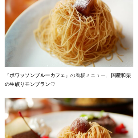
『
ポワッソンブルーカフェ
』の看板メニュー、
国産和栗
の生絞りモンブラン
♡