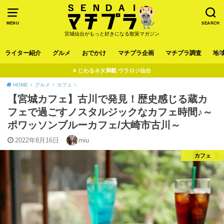
MENU
SEARCH
宮城仙台がもっと好きになる散策マガジン
ライター紹介
グルメ
おでかけ
マチプラ企画
マチプラ調査
地
じわるネタ満載 ウラロジ仙台
HOME
グルメ
カフェ
【宮城カフェ】古川で発見！歴史感じる蔵カ
フェで過ごすノスタルジックなカフェ時間♪～
ポワッソンブルーカフェ/大崎市古川～
2022年8月16日
miu
カフェ