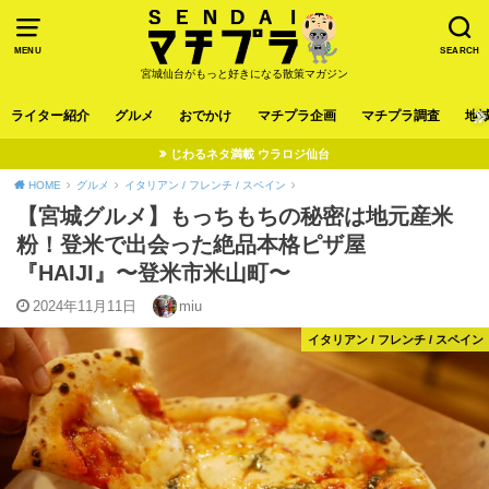
MENU
SEARCH
宮城仙台がもっと好きになる散策マガジン
ライター紹介
グルメ
おでかけ
マチプラ企画
マチプラ調査
地
じわるネタ満載 ウラロジ仙台
HOME
グルメ
イタリアン / フレンチ / スペイン
【宮城グルメ】もっちもちの秘密は地元産米
粉！登米で出会った絶品本格ピザ屋
『HAIJI』〜登米市米山町〜
2024年11月11日
miu
イタリアン / フレンチ / スペイン