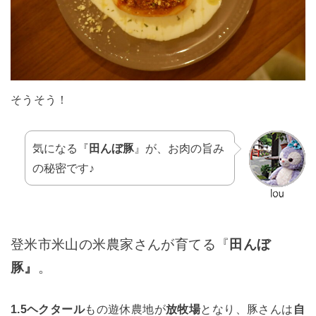
そうそう！
気になる『
田んぼ豚
』が、お肉の旨み
の秘密です♪
登米市米山の米農家さんが育てる『
田んぼ
豚』
。
1.5ヘクタール
もの遊休農地が
放牧場
となり、豚さんは
自