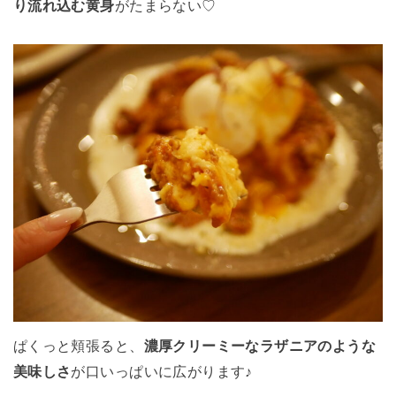
り流れ込む黄身
がたまらない♡
ぱくっと頬張ると、
濃厚クリーミーなラザニアのような
美味しさ
が口いっぱいに広がります♪