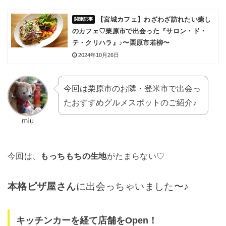
【宮城カフェ】わざわざ訪れたい癒し
のカフェ♡栗原市で出会った『サロン・ド・
テ・クリハラ』♪〜栗原市若柳〜
2024年10月26日
今回は栗原市のお隣・登米市で出会っ
たおすすめグルメスポットのご紹介♪
今回は、
もっちもちの生地
がたまらない♡
本格ピザ屋さん
に出会っちゃいました〜♪
キッチンカーを経て店舗をOpen！