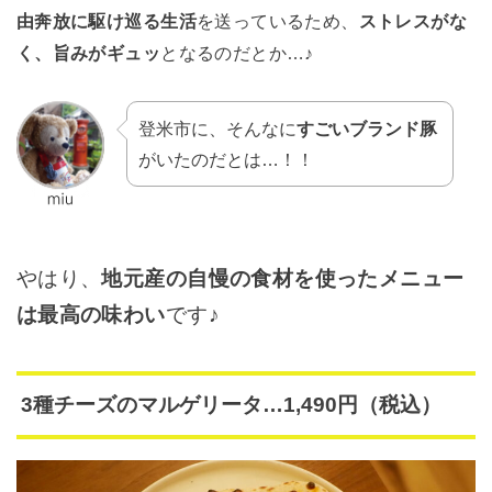
由奔放に駆け巡る生活
を送っているため、
ストレスがな
く、旨みがギュッ
となるのだとか…♪
登米市に、そんなに
すごいブランド豚
がいたのだとは…！！
やはり、
地元産の自慢の食材を使ったメニュー
は最高の味わい
です♪
3種チーズのマルゲリータ…1,490円（税込）