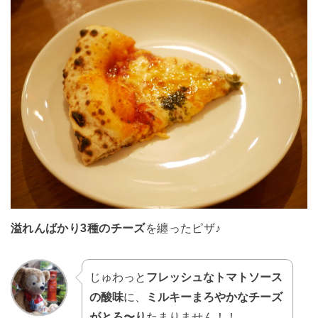
溢れんばかり3種のチーズ
を纏ったピザ♪
じゅわっと
フレッシュなトマトソース
の酸味
に、
ミルキーまろやかなチーズ
がとろ〜り
たまりません！！