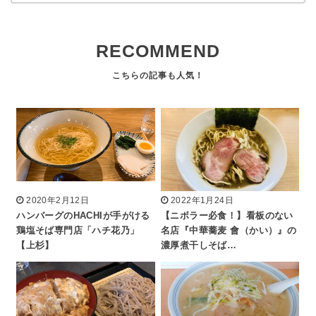
RECOMMEND
2020年2月12日
2022年1月24日
ハンバーグのHACHIが手がける
【ニボラー必食！】看板のない
鶏塩そば専門店「ハチ花乃」
名店『中華蕎麦 會（かい）』の
【上杉】
濃厚煮干しそば…