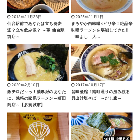
2018年11月28日
2025年11月1日
仙台駅前であなたは立ち蕎麦
まろやか白味噌×ピリ辛！絶品辛
派？立ち飲み派？ ～葵 仙台駅
味噌ラーメンを堪能してきた!!
前店～
『味よし 大…
2020年2月10日
2017年10月17日
飯テロだ～っ！濃厚派のあなた
旨味凝縮！南町通りの澄み渡る
に、魅惑の家系ラーメン～町田
貝出汁塩そば ～だし廊～
商店～【多賀城市】