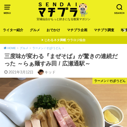
MENU
SEARCH
宮城仙台がもっと好きになる散策マガジン
ライター紹介
グルメ
おでかけ
マチプラ企画
マチプラ調査
地
じわるネタ満載 ウラロジ仙台
HOME
グルメ
ラーメン / そば/うどん
三度味が変わる『まぜそば』が驚きの連続だ
った ～らぁ麺すみ田 / 広瀬通駅～
2021年3月12日
キッド
ラーメン / そば/うどん