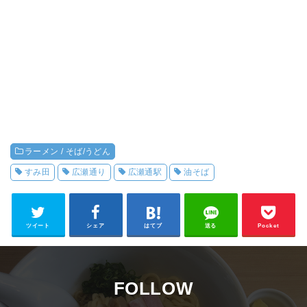
ラーメン / そば/うどん
すみ田
広瀬通り
広瀬通駅
油そば
ツイート
シェア
はてブ
送る
Pocket
FOLLOW