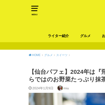
MENU
ライター紹介
グルメ
パン
ラーメン / そ
カレー
カフェ
スイーツ
和食
イタリアン / 
中華 / 韓国料理
エスニック料理
肉料理
魚料理
HOME
グルメ
スイーツ
【仙台パフェ】2024年は
らではのお野菜たっぷり抹
2024年1月9日
miu