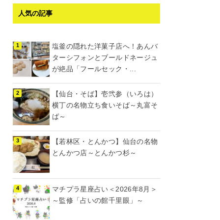
人気の記事
塩釜の隠れた洋菓子店へ！あんバ
ターシフォンとブールドネージュ
が絶品「フールセック・...
【仙台・そば】壱弐参（いろは）
横丁の名物立ち食いそば～丸富そ
ば～
【若林区・とんかつ】仙台の名物
とんかつ店～とんかつ杉～
マチプラ星座占い＜2026年8月＞
～監修「占いの館千里眼」～