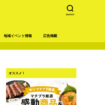
SEARCH
地域イベント情報
広告掲載
青葉区
宮城野区
太白区
若林区
泉区
オススメ！