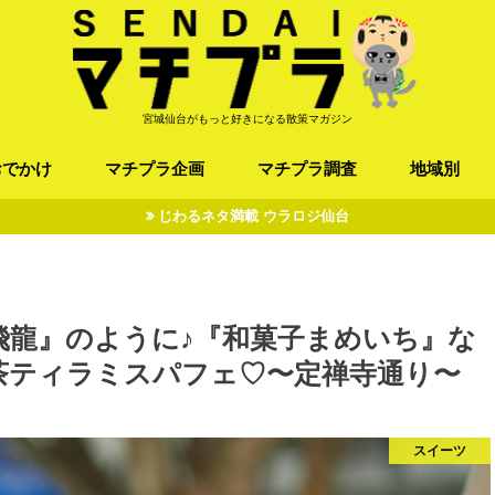
宮城仙台がもっと好きになる散策マガジン
おでかけ
マチプラ企画
マチプラ調査
地域別
じわるネタ満載 ウラロジ仙台
ば/うどん
フレンチ / スペイン
お店
施設
公園
お寺/神社/史跡
スポーツ
エンターティメント
オトアルキ
マチプラ企業訪問
ファッション
ブラミヤギ
マチプラ漫画
マチプラ小説
歴史
仙台
県北
県南
三陸
『飛龍』のように♪『和菓子まめいち』な
茶ティラミスパフェ♡〜定禅寺通り〜
スイーツ