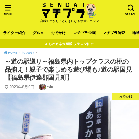
MENU
SEARCH
宮城仙台がもっと好きになる散策マガジン
ライター紹介
グルメ
おでかけ
マチプラ企画
マチプラ調査
地
じわるネタ満載 ウラロジ仙台
HOME
おでかけ
～道の駅巡り～福島県内トップクラスの桃の
品揃え！親子で楽しめる遊び場も♪道の駅国見
【福島県伊達郡国見町】
2020年8月6日
miu
おでかけ