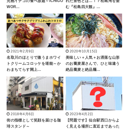
完熟イチゴの食べ放題～ICHIGO
れた景色とは…！？松島湾を望
WOR…
む『松島四大観』…
2021年2月9日
2020年10月15日
名取川のほとりで激うまホワイ
美味しい＋人気＋お洒落な山形
トクリームコロッケを堪能～か
のお蕎麦屋さんで、ひと味違う
わまちてらす閖上…
絶品蕎麦と絶品麺…
2018年4月6日
2023年4月2日
街の指標として笑顔を届ける珈
【問題です】仙台駅西口からよ
琲スタンド～
く見える場所に直近まであった