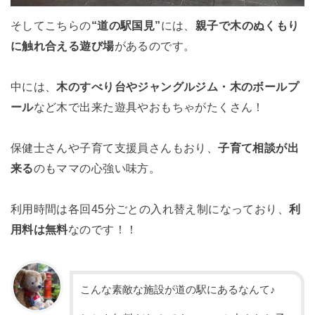
そしてこちらの
“道の駅国見”
には、
親子で木のぬくもり
に触れ合える遊び場
があるのです。
中には、
木のすべり台やジャングルジム・木のボールプ
ール
など木で出来た遊具やおもちゃがたくさん！
保健士さんや子育て支援員さんもおり、
子育て相談が出
来る
のもママの心強い味方。
利用時間は各回45分ごとの入れ替え制になっており、
利
用料は無料
なのです！！
こんな素敵な施設が道の駅にあるなんて♪