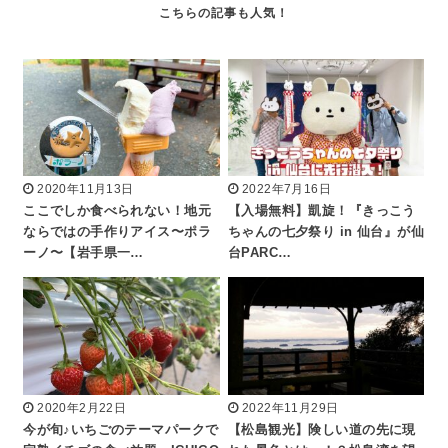
2020年11月13日
2022年7月16日
ここでしか食べられない！地元
【入場無料】凱旋！『きっこう
ならではの手作りアイス〜ポラ
ちゃんの七夕祭り in 仙台』が仙
ーノ〜【岩手県一…
台PARC…
2020年2月22日
2022年11月29日
今が旬♪いちごのテーマパークで
【松島観光】険しい道の先に現