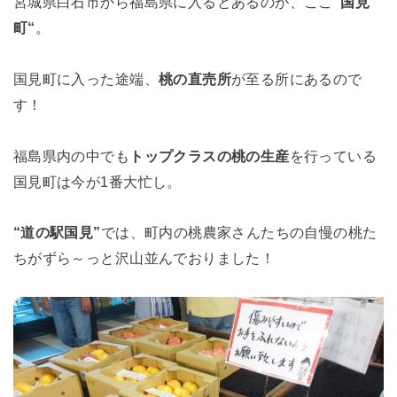
宮城県白石市から福島県に入るとあるのが、ここ
“国見
町“
。
国見町に入った途端、
桃の直売所
が至る所にあるので
す！
福島県内の中でも
トップクラスの桃の生産
を行っている
国見町は今が1番大忙し。
“道の駅国見”
では、町内の桃農家さんたちの自慢の桃た
ちがずら～っと沢山並んでおりました！