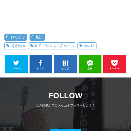
おでかけ
施設
国見名物
親子で遊べる木育ルーム
道の駅
ツイート
シェア
はてブ
送る
Pocket
FOLLOW