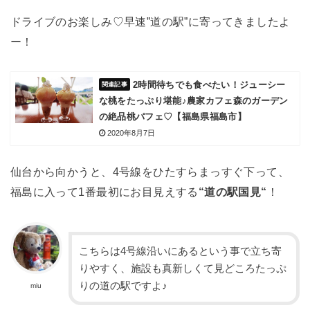
ドライブのお楽しみ♡早速”道の駅”に寄ってきましたよ
ー！
2時間待ちでも食べたい！ジューシー
な桃をたっぷり堪能♪農家カフェ森のガーデン
の絶品桃パフェ♡【福島県福島市】
2020年8月7日
仙台から向かうと、4号線をひたすらまっすぐ下って、
福島に入って1番最初にお目見えする
“道の駅国見“
！
こちらは4号線沿いにあるという事で立ち寄
りやすく、施設も真新しくて見どころたっぷ
りの道の駅ですよ♪
miu