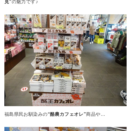
見”
の魅力です♪
福島県民お馴染みの
“酪農カフェオレ”
商品や…