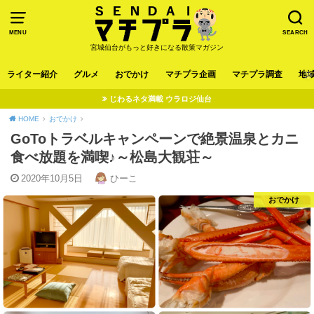
MENU
SEARCH
宮城仙台がもっと好きになる散策マガジン
ライター紹介
グルメ
おでかけ
マチプラ企画
マチプラ調査
地
じわるネタ満載 ウラロジ仙台
HOME
おでかけ
GoToトラベルキャンペーンで絶景温泉とカニ
食べ放題を満喫♪～松島大観荘～
2020年10月5日
ひーこ
おでかけ