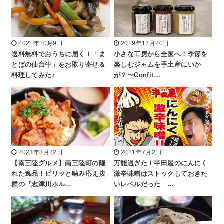
2021年10月9日
2019年12月20日
送料無料でおうちに届く！「ま
小さな工房から全国へ！季節を
とばの仙台牛」をお取り寄せ＆
楽しむジャムを手土産にいか
料理してみた♪
が？〜Confit…
2023年3月22日
2021年7月21日
【南三陸グルメ】南三陸町の隠
万能過ぎた！半田屋のにんにく
れた逸品！ピリッと噛み応え抜
激辛味噌はストックしておきた
群の『志津川ホル…
いレベルだった …