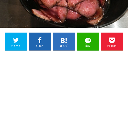
ツイート
シェア
はてブ
送る
Pocket