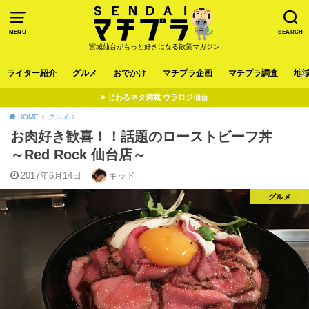
MENU
SEARCH
宮城仙台がもっと好きになる散策マガジン
ライター紹介
グルメ
おでかけ
マチプラ企画
マチプラ調査
地
じわるネタ満載 ウラロジ仙台
HOME
グルメ
お肉好き歓喜！！話題のローストビーフ丼
～Red Rock 仙台店～
2017年6月14日
キッド
グルメ