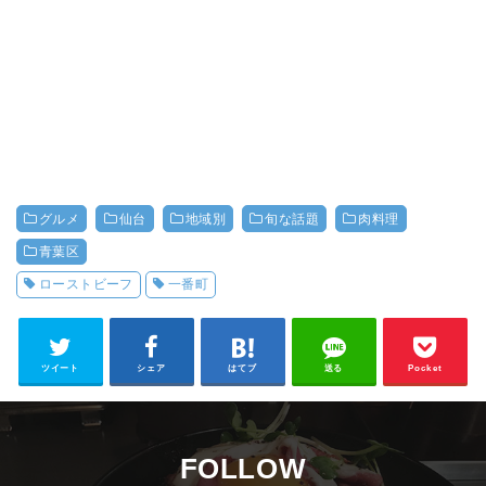
グルメ
仙台
地域別
旬な話題
肉料理
青葉区
ローストビーフ
一番町
ツイート
シェア
はてブ
送る
Pocket
FOLLOW