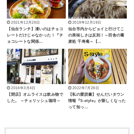
2021年12月26日
2019年12月19日
【仙台ランチ】凄いのはチョコ
仙台市内からピョイと行けてこ
レートだけじゃなかった！『チ
の美味しさは反則！～田舎の蕎
ョコレートな関係…
麦処 千寿庵～【…
2016年3月4日
2022年7月26日
【閉店】オムライスは飲み物で
【私の愛読書】せんだいタウン
した。 ～チェリッシュ珈琲～
情報『S-style』が新しくなった
って知っ…