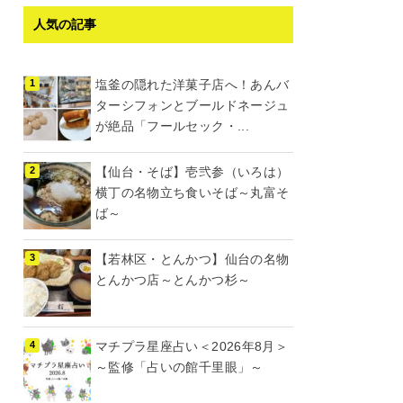
人気の記事
塩釜の隠れた洋菓子店へ！あんバ
ターシフォンとブールドネージュ
が絶品「フールセック・...
【仙台・そば】壱弐参（いろは）
横丁の名物立ち食いそば～丸富そ
ば～
【若林区・とんかつ】仙台の名物
とんかつ店～とんかつ杉～
マチプラ星座占い＜2026年8月＞
～監修「占いの館千里眼」～