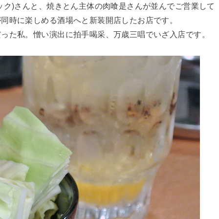
ック)さんと、焼きとん主体の肉喰是さんが並んでご営業して
が同時に楽しめる酒場へと新装開店したお店です。
だった私。憎い演出に拍手喝采、万歳三唱でいざ入店です。