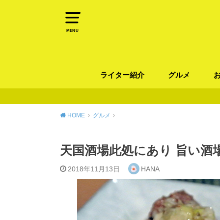
MENU
ライター紹介
グルメ
パン
ラーメン / そ
カレー
カフェ
スイーツ
和食
イタリアン / 
中華 / 韓国料理
エスニック料理
肉料理
魚料理
HOME
グルメ
天国酒場此処にあり 旨い酒
2018年11月13日
HANA