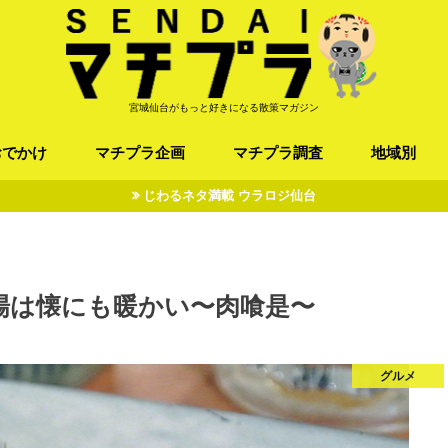
宮城仙台がもっと好きになる散策マガジン
おでかけ
マチプラ企画
マチプラ調査
地域別
じわるネタ満載 ウラロジ仙台
ば/うどん
フレンチ / スペイン
お店
施設
公園
お寺/神社/史跡
スポーツ
エンターティメント
オトアルキ
マチプラ企業訪問
ファッション
ブラミヤギ
マチプラ漫画
マチプラ小説
歴史
仙台
県北
県南
三陸
場は懐にも暖かい〜肉喰是〜
グルメ