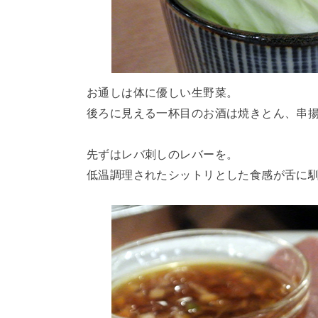
お通しは体に優しい生野菜。
後ろに見える一杯目のお酒は焼きとん、串
先ずはレバ刺しのレバーを。
低温調理されたシットリとした食感が舌に