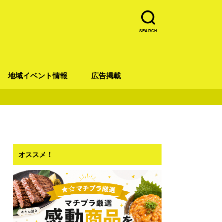
SEARCH
地域イベント情報
広告掲載
青葉区
宮城野区
太白区
若林区
泉区
オススメ！