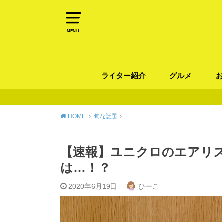
MENU
ライター紹介
グルメ
パン
ラーメン / そ
カレー
カフェ
スイーツ
和食
イタリアン / 
中華 / 韓国料理
エスニック料理
肉料理
魚料理
HOME
旬な話題
【速報】ユニクロのエアリズ
は…！？
2020年6月19日
ひーこ