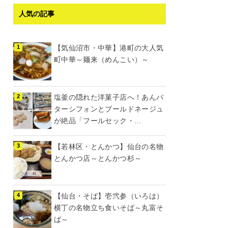
人気の記事
【気仙沼市・中華】港町の大人気
町中華～麺来（めんこい）～
塩釜の隠れた洋菓子店へ！あんバ
ターシフォンとブールドネージュ
が絶品「フールセック・...
【若林区・とんかつ】仙台の名物
とんかつ店～とんかつ杉～
【仙台・そば】壱弐参（いろは）
横丁の名物立ち食いそば～丸富そ
ば～