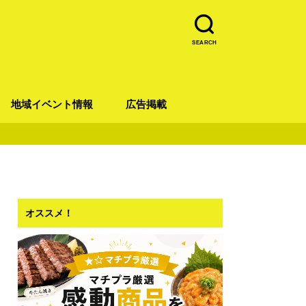
SEARCH
地域イベント情報
広告掲載
青葉区
宮城野区
太白区
若林区
泉区
オススメ！