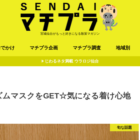
宮城仙台がもっと好きになる散策マガジン
おでかけ
マチプラ企画
マチプラ調査
地域別
じわるネタ満載 ウラロジ仙台
ば/うどん
フレンチ / スペイン
お店
施設
公園
お寺/神社/史跡
スポーツ
エンターティメント
オトアルキ
マチプラ企業訪問
ファッション
ブラミヤギ
マチプラ漫画
マチプラ小説
歴史
仙台
県北
県南
三陸
ムマスクをGET☆気になる着け心地
旬な話題