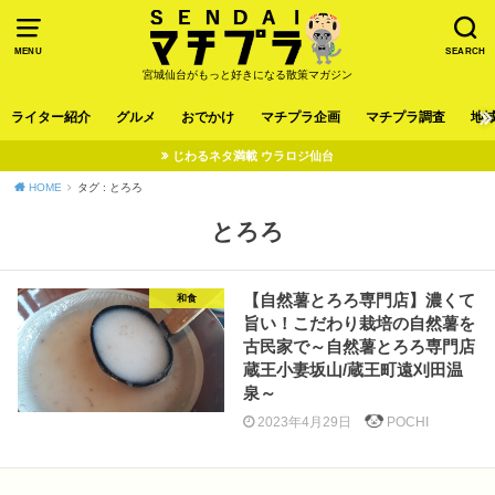
MENU
SEARCH
宮城仙台がもっと好きになる散策マガジン
ライター紹介
グルメ
おでかけ
マチプラ企画
マチプラ調査
地
じわるネタ満載 ウラロジ仙台
HOME
タグ : とろろ
とろろ
【自然薯とろろ専門店】濃くて
和食
旨い！こだわり栽培の自然薯を
古民家で～自然薯とろろ専門店
蔵王小妻坂山/蔵王町遠刈田温
泉～
2023年4月29日
POCHI