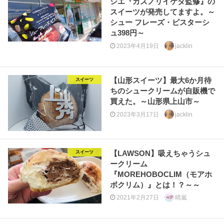
シエ『カズノリイケダ監修』の
スイーツが発売してますよ。～
シュー フレーズ・ピスターシ
ュ398円～
2023年4月19日
jacklin
【山形スイーツ】最大6か月待
スイーツ
ちのシュークリームが自販機で
買えた。～山形県上山市～
2023年3月17日
jacklin
【LAWSON】吸えちゃうシュ
スイーツ
ークリーム
『MOREHOBOCLIM（モアホ
ボクリム）』とは！？～～
2021年2月27日
晴嵐