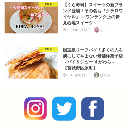
【くら寿司】スイーツの新ブラ
グルメ
ンド登場！その名も『クラロワ
イヤル』 ～ワンランク上の夢
見心地スイーツ～
2021年1月14日
むに
国宝級リーフパイ！多くの人を
グルメ
虜にしてやまない老舗洋菓子店
～パイ＆シュー すがわら～
【宮城野区原町】
2019年9月16日
はまみー