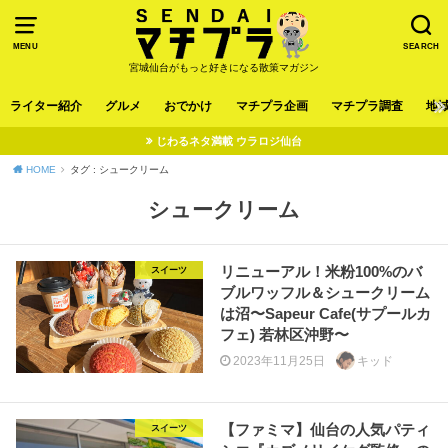
MENU
SEARCH
宮城仙台がもっと好きになる散策マガジン
ライター紹介
グルメ
おでかけ
マチプラ企画
マチプラ調査
地
じわるネタ満載 ウラロジ仙台
HOME
タグ : シュークリーム
シュークリーム
リニューアル！米粉100%のバ
スイーツ
ブルワッフル＆シュークリーム
は沼〜Sapeur Cafe(サプールカ
フェ) 若林区沖野〜
2023年11月25日
キッド
【ファミマ】仙台の人気パティ
スイーツ