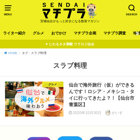
MENU
SEARCH
宮城仙台がもっと好きになる散策マガジン
ライター紹介
グルメ
おでかけ
マチプラ企画
マチプラ調査
地
じわるネタ満載 ウラロジ仙台
HOME
タグ : スラブ料理
スラブ料理
仙台で海外旅行（仮）ができる
グルメ
んです！ロシア・メキシコ・タ
イに行ってきたよ？！【仙台市
青葉区】
2020年10月30日
がいす