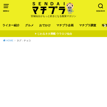
MENU
SEARCH
宮城仙台がもっと好きになる散策マガジン
ライター紹介
グルメ
おでかけ
マチプラ企画
マチプラ調査
地
じわるネタ満載 ウラロジ仙台
HOME
タグ : チョコ