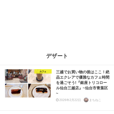
デザート
三越でお買い物の後はここ！絶
カフェ
品エクレアで優雅なカフェ時間
を過ごそう!『銀座トリコロー
ル仙台三越店』~仙台市青葉区
~
2026年2月22日
まちねこ