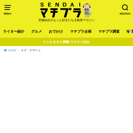
MENU
SEARCH
宮城仙台がもっと好きになる散策マガジン
ライター紹介
グルメ
おでかけ
マチプラ企画
マチプラ調査
地
じわるネタ満載 ウラロジ仙台
HOME
タグ : デザート