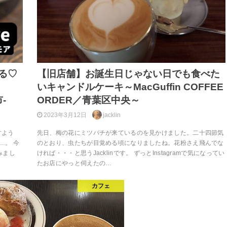
る♡
【旧店舗】お誕生日じゃない日でも食べた
いキャンドルケーキ～MacGuffin COFFEE
-
ORDER／青葉区中央～
2023年3月12日
jacklin
すよう
先日、梅の花にミツバチが来ているのを見かけました。二十四節気
…。 今
のとおり、虫たちが目覚める頃になりましたね。花粉さえ飛んでな
みまし
ければ・・・と思うJacklinです。 ずっとInstagramで気になってい
たお店にやっと伺えたの…
カフェ