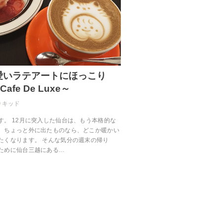
愛いラテアートにほっこり
 Cafe De Luxe～
キッド
す。 12月に突入した仙台は、もう本格的な
。ちょっと外に出たものなら、どこか暖かい
たくなります。 そんな気分の週末の帰り
ために仙台三越にある…