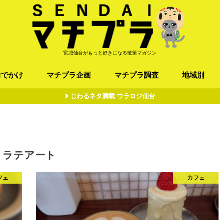
宮城仙台がもっと好きになる散策マガジン
おでかけ
マチプラ企画
マチプラ調査
地域別
じわるネタ満載 ウラロジ仙台
ば/うどん
フレンチ / スペイン
お店
施設
公園
お寺/神社/史跡
スポーツ
エンターティメント
オトアルキ
マチプラ企業訪問
ファッション
ブラミヤギ
マチプラ漫画
マチプラ小説
歴史
仙台
県北
県南
三陸
ラテアート
フェ
カフェ