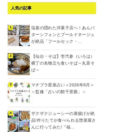
人気の記事
塩釜の隠れた洋菓子店へ！あんバ
ターシフォンとブールドネージュ
が絶品「フールセック・...
【仙台・そば】壱弐参（いろは）
横丁の名物立ち食いそば～丸富そ
ば～
マチプラ星座占い＜2026年8月＞
～監修「占いの館千里眼」～
ザクザクジューシーの唐揚げが絶
品!作りたてが食べられる惣菜屋さ
んに行ってみた!『福...