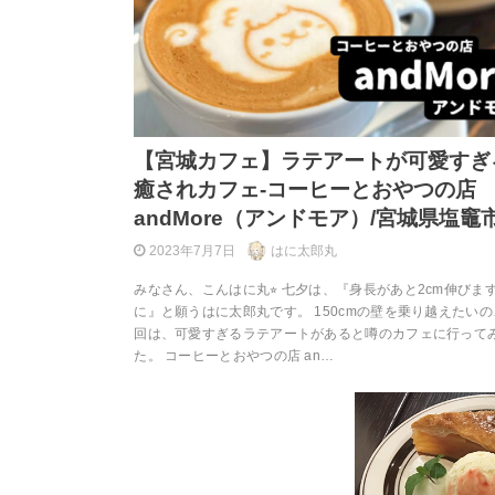
【宮城カフェ】ラテアートが可愛すぎ
癒されカフェ-コーヒーとおやつの店
andMore（アンドモア）/宮城県塩竈市
2023年7月7日
はに太郎丸
みなさん、こんはに丸⭐︎ 七夕は、『身長があと2cm伸びま
に』と願うはに太郎丸です。 150cmの壁を乗り越えたいの
回は、可愛すぎるラテアートがあると噂のカフェに行って
た。 コーヒーとおやつの店 an…