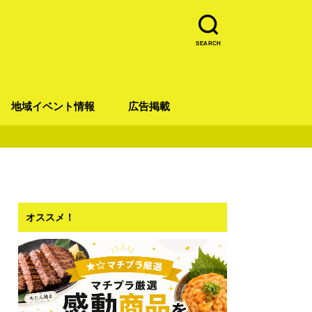
SEARCH
地域イベント情報
広告掲載
青葉区
宮城野区
太白区
若林区
泉区
オススメ！