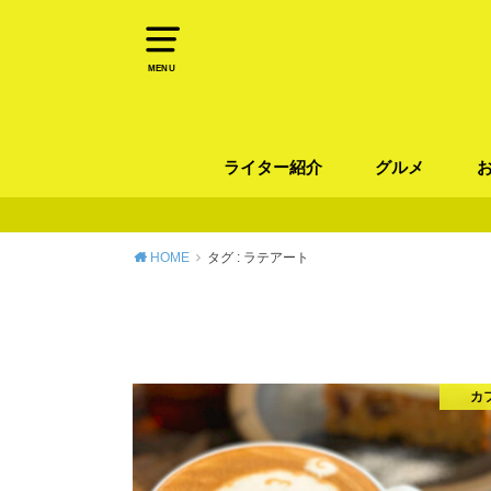
MENU
ライター紹介
グルメ
パン
ラーメン / そ
カレー
カフェ
スイーツ
和食
イタリアン / 
中華 / 韓国料理
エスニック料理
肉料理
魚料理
HOME
タグ : ラテアート
カ