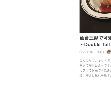
仙台三越で可
～Double Tall
2017年12月4日
こんにちは、キッドで
寒さで毎日ひえ～です
カフェでお茶でも飲み
道、寒さと疲れを癒す