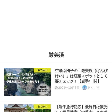
厳美渓
空飛ぶ団子の「厳美渓（げんび
おでかけ
けい）」は紅葉スポットとして
要チェック！【岩手/一関】
2024年10月8日
あんころ
【岩手旅行記③】最終日は観光
おでかけ