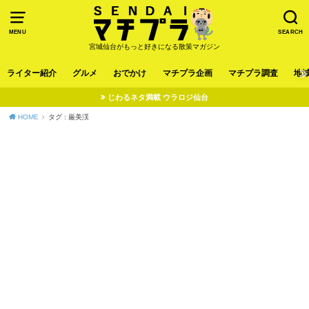
MENU
SEARCH
宮城仙台がもっと好きになる散策マガジン
ライター紹介
グルメ
おでかけ
マチプラ企画
マチプラ調査
地
じわるネタ満載 ウラロジ仙台
HOME
タグ : 厳美渓