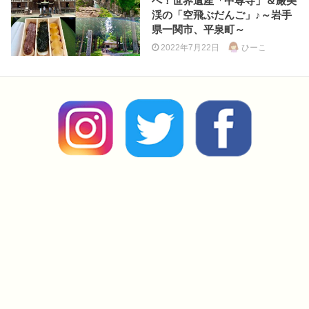
へ！世界遺産「中尊寺」＆厳美
渓の「空飛ぶだんご」♪～岩手
県一関市、平泉町～
2022年7月22日
ひーこ