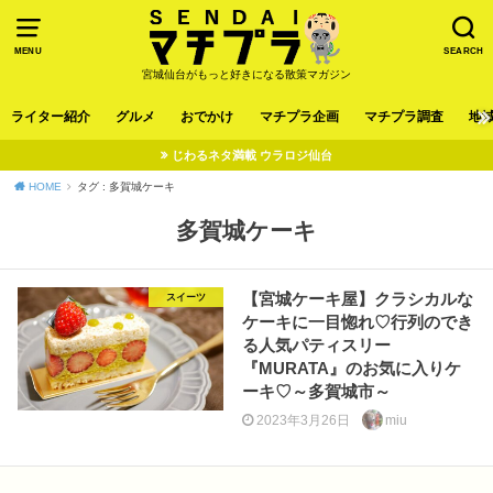
MENU
SEARCH
宮城仙台がもっと好きになる散策マガジン
ライター紹介
グルメ
おでかけ
マチプラ企画
マチプラ調査
地
じわるネタ満載 ウラロジ仙台
HOME
タグ : 多賀城ケーキ
多賀城ケーキ
【宮城ケーキ屋】クラシカルな
スイーツ
ケーキに一目惚れ♡行列のでき
る人気パティスリー
『MURATA』のお気に入りケ
ーキ♡～多賀城市～
2023年3月26日
miu