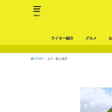
MENU
ライター紹介
グルメ
パン
ラーメン / そ
カレー
カフェ
スイーツ
和食
イタリアン / 
中華 / 韓国料理
エスニック料理
肉料理
魚料理
HOME
タグ : 最上地方