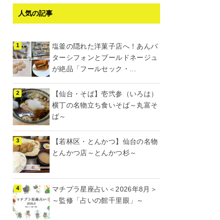
人気の記事
塩釜の隠れた洋菓子店へ！あんバ
ターシフォンとブールドネージュ
が絶品「フールセック・...
【仙台・そば】壱弐参（いろは）
横丁の名物立ち食いそば～丸富そ
ば～
【若林区・とんかつ】仙台の名物
とんかつ店～とんかつ杉～
マチプラ星座占い＜2026年8月＞
～監修「占いの館千里眼」～