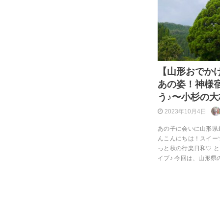
【山形おでか
あの姿！神様
う♪〜小杉の
2023年10月4日
あの子に会いに山形県
んこんにちは！スイーツ
っと秋の行楽日和♡ 
イブ♪ 今回は、山形県