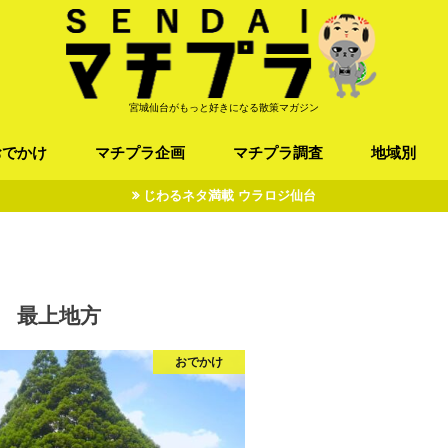
宮城仙台がもっと好きになる散策マガジン
おでかけ
マチプラ企画
マチプラ調査
地域別
じわるネタ満載 ウラロジ仙台
ば/うどん
フレンチ / スペイン
お店
施設
公園
お寺/神社/史跡
スポーツ
エンターティメント
オトアルキ
マチプラ企業訪問
ファッション
ブラミヤギ
マチプラ漫画
マチプラ小説
歴史
仙台
県北
県南
三陸
最上地方
おでかけ