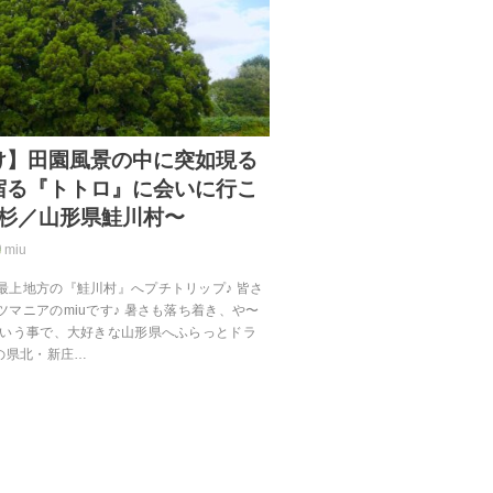
け】田園風景の中に突如現る
宿る『トトロ』に会いに行こ
大杉／山形県鮭川村〜
miu
最上地方の『鮭川村』へプチトリップ♪ 皆さ
マニアのmiuです♪ 暑さも落ち着き、や〜
という事で、大好きな山形県へふらっとドラ
の県北・新庄…