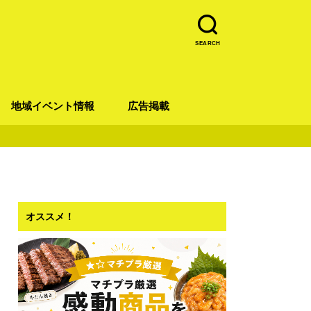
SEARCH
地域イベント情報
広告掲載
青葉区
宮城野区
太白区
若林区
泉区
オススメ！