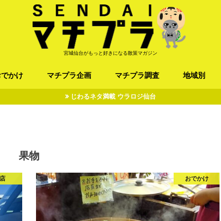
宮城仙台がもっと好きになる散策マガジン
おでかけ
マチプラ企画
マチプラ調査
地域別
じわるネタ満載 ウラロジ仙台
ば/うどん
フレンチ / スペイン
お店
施設
公園
お寺/神社/史跡
スポーツ
エンターティメント
オトアルキ
マチプラ企業訪問
ファッション
ブラミヤギ
マチプラ漫画
マチプラ小説
歴史
仙台
県北
県南
三陸
果物
店
おでかけ