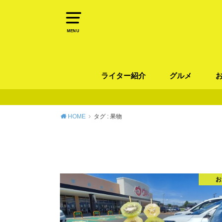
MENU
ライター紹介
グルメ
パン
ラーメン / そ
カレー
カフェ
スイーツ
和食
イタリアン / 
中華 / 韓国料理
エスニック料理
肉料理
魚料理
HOME
タグ : 果物
お