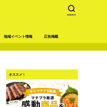
SEARCH
地域イベント情報
広告掲載
青葉区
宮城野区
太白区
若林区
泉区
オススメ！