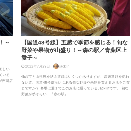
！～
【国道48号線】五感で季節を感じる！旬な
野菜や果物が山盛り！～森の駅／青葉区上
愛子～
2022年7月29日
jacklin
り忙しい
ている
仙台市と山形県を結ぶ道路はいくつかありますが、高速道路を使わ
が吉岡店
ない道、国道48号線沿いにある旬な野菜や果物を買えるお店をご存
じですか？ 冬場は週１でこのお店に通っているJacklinです。 旬な
野菜が勢ぞろい 『森の駅』 …