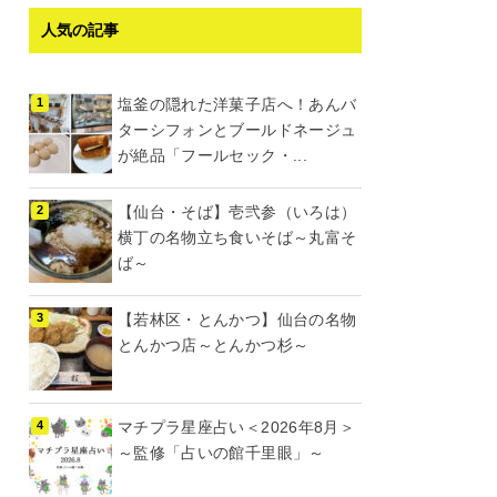
人気の記事
塩釜の隠れた洋菓子店へ！あんバ
ターシフォンとブールドネージュ
が絶品「フールセック・...
【仙台・そば】壱弐参（いろは）
横丁の名物立ち食いそば～丸富そ
ば～
【若林区・とんかつ】仙台の名物
とんかつ店～とんかつ杉～
マチプラ星座占い＜2026年8月＞
～監修「占いの館千里眼」～