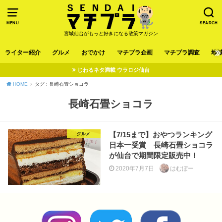
MENU
SEARCH
宮城仙台がもっと好きになる散策マガジン
ライター紹介
グルメ
おでかけ
マチプラ企画
マチプラ調査
地
じわるネタ満載 ウラロジ仙台
HOME
タグ : 長崎石畳ショコラ
長崎石畳ショコラ
【7/15まで】おやつランキング
グルメ
日本一受賞 長崎石畳ショコラ
が仙台で期間限定販売中！
2020年7月7日
はむぼー