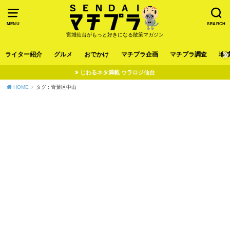
MENU
SEARCH
宮城仙台がもっと好きになる散策マガジン
ライター紹介
グルメ
おでかけ
マチプラ企画
マチプラ調査
地
じわるネタ満載 ウラロジ仙台
HOME
タグ : 青葉区中山