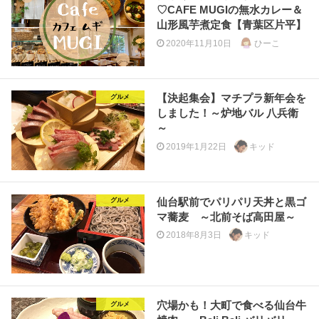
♡CAFE MUGIの無水カレー＆
山形風芋煮定食【青葉区片平】
2020年11月10日
ひーこ
【決起集会】マチプラ新年会を
グルメ
しました！～炉地バル 八兵衛
～
2019年1月22日
キッド
仙台駅前でパリパリ天丼と黒ゴ
グルメ
マ蕎麦 ～北前そば高田屋～
2018年8月3日
キッド
穴場かも！大町で食べる仙台牛
グルメ