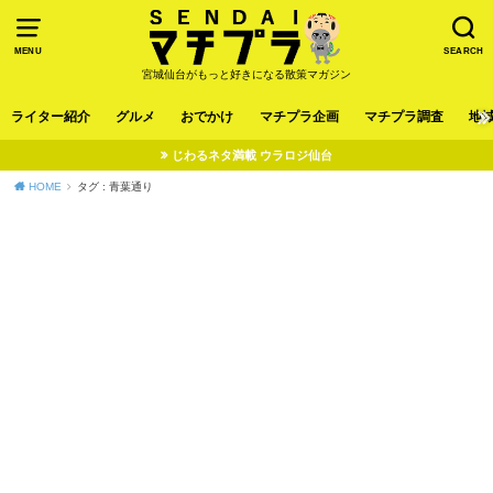
MENU
SEARCH
宮城仙台がもっと好きになる散策マガジン
ライター紹介
グルメ
おでかけ
マチプラ企画
マチプラ調査
地
じわるネタ満載 ウラロジ仙台
HOME
タグ : 青葉通り