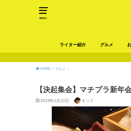
MENU
ライター紹介
グルメ
パン
ラーメン / そ
カレー
カフェ
スイーツ
和食
イタリアン / 
中華 / 韓国料理
エスニック料理
肉料理
魚料理
HOME
グルメ
【決起集会】マチプラ新年会
2019年1月22日
キッド