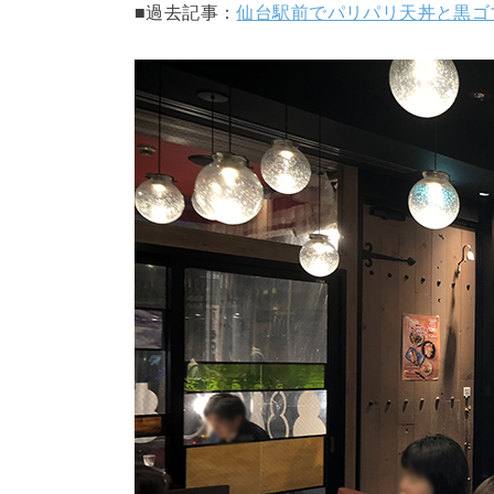
■過去記事：
仙台駅前でパリパリ天丼と黒ゴ