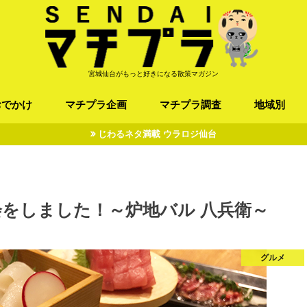
宮城仙台がもっと好きになる散策マガジン
おでかけ
マチプラ企画
マチプラ調査
地域別
じわるネタ満載 ウラロジ仙台
ば/うどん
フレンチ / スペイン
お店
施設
公園
お寺/神社/史跡
スポーツ
エンターティメント
オトアルキ
マチプラ企業訪問
ファッション
ブラミヤギ
マチプラ漫画
マチプラ小説
歴史
仙台
県北
県南
三陸
をしました！～炉地バル 八兵衛～
グルメ