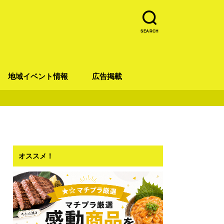
SEARCH
地域イベント情報
広告掲載
青葉区
宮城野区
太白区
若林区
泉区
オススメ！