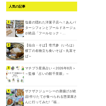
人気の記事
塩釜の隠れた洋菓子店へ！あんバ
ターシフォンとブールドネージュ
が絶品「フールセック・...
【仙台・そば】壱弐参（いろは）
横丁の名物立ち食いそば～丸富そ
ば～
マチプラ星座占い＜2026年8月＞
～監修「占いの館千里眼」～
ザクザクジューシーの唐揚げが絶
品!作りたてが食べられる惣菜屋さ
んに行ってみた!『福...