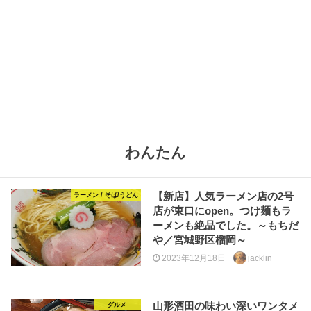
わんたん
【新店】人気ラーメン店の2号
ラーメン / そば/うどん
店が東口にopen。つけ麺もラ
ーメンも絶品でした。～もちだ
や／宮城野区榴岡～
2023年12月18日
jacklin
山形酒田の味わい深いワンタメ
グルメ