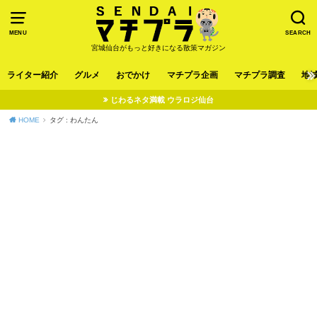
MENU
SEARCH
宮城仙台がもっと好きになる散策マガジン
ライター紹介
グルメ
おでかけ
マチプラ企画
マチプラ調査
地
じわるネタ満載 ウラロジ仙台
HOME
タグ : わんたん