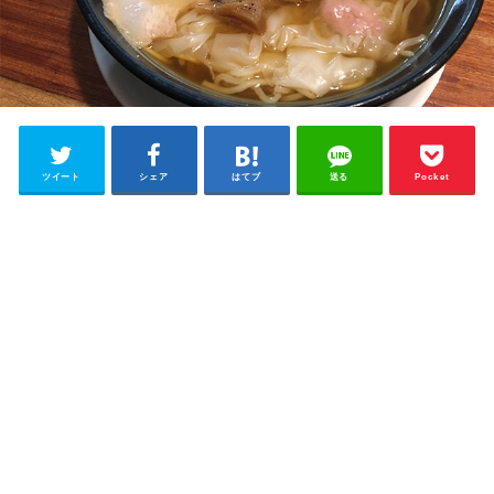
ツイート
シェア
はてブ
送る
Pocket