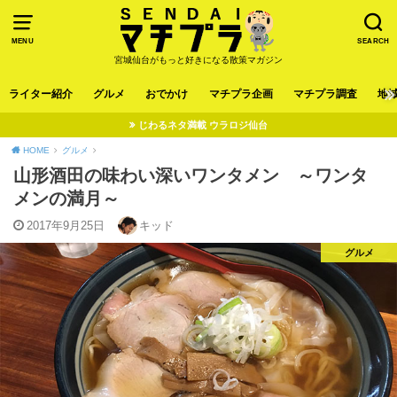
MENU
SEARCH
宮城仙台がもっと好きになる散策マガジン
ライター紹介
グルメ
おでかけ
マチプラ企画
マチプラ調査
地
じわるネタ満載 ウラロジ仙台
HOME
グルメ
山形酒田の味わい深いワンタメン ～ワンタ
メンの満月～
2017年9月25日
キッド
グルメ