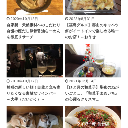
2020年10月18日
2023年8月31日
自家製・天然素材へのこだわり
【福島グルメ】郡山のキャベツ
自慢の鰹だし豚骨醤油らーめん
餅がイートインで楽しめる唯一
を徹底リサーチ…
のお店！～おうせ…
2019年10月17日
2021年12月14日
肴町の新しい顔！自然と立ち寄
【ひと月の和菓子】聖夜のねが
りたくなる素敵なワインバー
いごと…。『和菓子まめいち』
～大學（だいがく）～
の心躍るクリスマ…