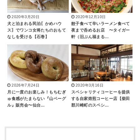
2020年3月20日
2020年12月10日
犬と泊まれる民泊〖かめハウ
餃子食べて辛いラーメン食べて
ス〗でワンコ女将たちのおもて
夜まで呑めるお店 〜タイガー
なしを受ける【石巻】
軒（旧ぷん福まる…
2026年7月24日
2020年3月16日
月に一度のお楽しみ！もちむぎ
スペシャリティコーヒーを提供
ゅ食感がたまらない『山ベーグ
する自家焙煎コーヒー店【柴田
ル』販売会〜仙台…
郡川崎町のスペシ…