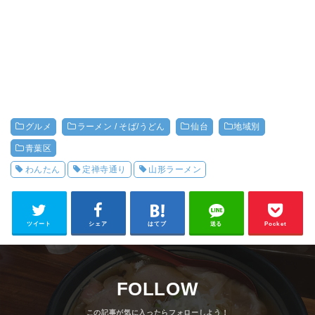
グルメ
ラーメン / そば/うどん
仙台
地域別
青葉区
わんたん
定禅寺通り
山形ラーメン
ツイート
シェア
はてブ
送る
Pocket
FOLLOW