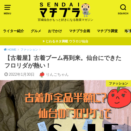
MENU
SEARCH
宮城仙台がもっと好きになる散策マガジン
ライター紹介
グルメ
おでかけ
マチプラ企画
マチプラ調査
地
じわるネタ満載 ウラロジ仙台
HOME
ファッション
【古着屋】古着ブーム再到来。仙台にできた
フロリダが熱い！
2022年1月30日
りんごちゃん
ファッション