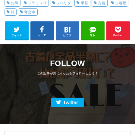
お得
フラミンゴ
フロリダ
半額
古着
古着屋
服
青空市
ツイート
シェア
はてブ
送る
Pocket
FOLLOW
Twitter