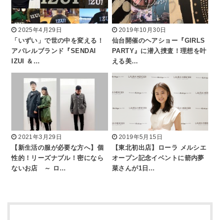
2025年4月29日
2019年10月30日
「いずい」で世の中を変える！
仙台開催のヘアショー『GIRLS
アパレルブランド『SENDAI
PARTY』に潜入捜査！理想を叶
IZUI ＆…
える美…
2021年3月29日
2019年5月15日
【新生活の服が必要な方へ】個
【東北初出店】ローラ メルシエ
性的！リーズナブル！密になら
オープン記念イベントに箭内夢
ないお店 ～ ロ…
菜さんが1日…