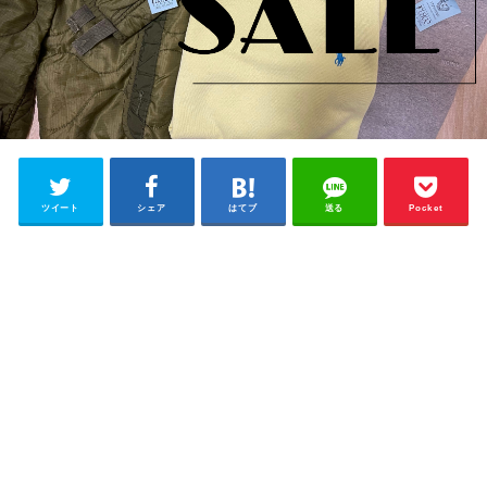
ツイート
シェア
はてブ
送る
Pocket