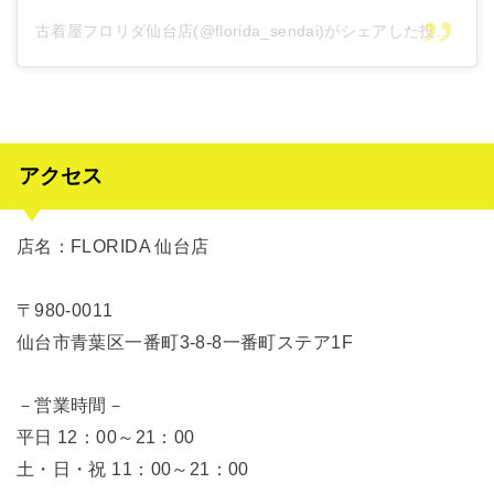
古着屋フロリダ仙台店(@florida_sendai)がシェアした投稿
アクセス
店名：FLORIDA 仙台店
〒
980-0011
仙台市青葉区一番町
3-8-8
一番町ステア
1F
－営業時間－
平日
12
：
00
～
21
：
00
土・日・祝
11
：
00
～
21
：
00