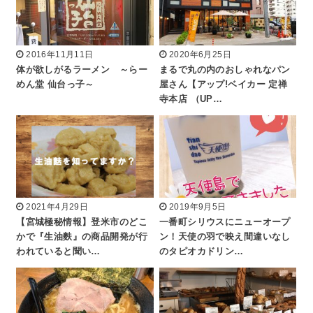
2016年11月11日
2020年6月25日
体が欲しがるラーメン ～らー
まるで丸の内のおしゃれなパン
めん堂 仙台っ子～
屋さん【アップ!ベイカー 定禅
寺本店 （UP…
2021年4月29日
2019年9月5日
【宮城極秘情報】登米市のどこ
一番町シリウスにニューオープ
かで『生油麩』の商品開発が行
ン！天使の羽で映え間違いなし
われていると聞い…
のタピオカドリン…