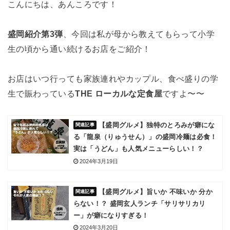
こんにちは、あんころです！
盛岡紹介第3弾
、今回は私が母から教えてもらって小学
生の頃から通い続けるお店をご紹介！
お店はいつ行っても家族連れやカップル、食べ盛りの学
生で賑わっている
THE ローカルな定食屋
ですよ〜〜
【盛岡グルメ】独特のとろみが癖にな
る「龍泉（りゅうせん）」の盛岡冷麺は必食！
実は「うどん」も人気メニューらしい！？
2024年3月19日
【盛岡グルメ】旨いか 不味いか 分か
らない！？ 盛岡玄人ランチ「サリサリカリ
ー」が癖になりすぎる！
2024年3月20日