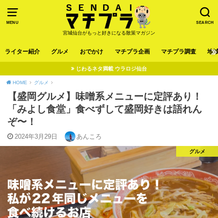
MENU
SEARCH
宮城仙台がもっと好きになる散策マガジン
ライター紹介
グルメ
おでかけ
マチプラ企画
マチプラ調査
地
じわるネタ満載 ウラロジ仙台
HOME
グルメ
【盛岡グルメ】味噌系メニューに定評あり！
「みよし食堂」食べずして盛岡好きは語れん
ぞ〜！
2024年3月29日
あんころ
グルメ