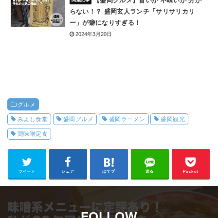
【盛岡グルメ】旨いか 不味いか 分か
らない！？ 盛岡玄人ランチ「サリサリカリ
ー」が癖になりすぎる！
2024年3月20日
グルメ
みよし食堂
盛岡グルメ
盛岡ラーメン
盛岡観光
鶏味噌定食
ツイート
シェア
はてブ
送る
Pocket
FOLLOW