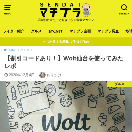
MENU
SEARCH
宮城仙台がもっと好きになる散策マガジン
ライター紹介
グルメ
おでかけ
マチプラ企画
マチプラ調査
地
じわるネタ満載 ウラロジ仙台
HOME
グルメ
【割引コードあり！】Wolt仙台を使ってみた
レポ
2020年12月4日
もりすけ
グルメ