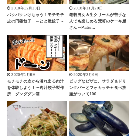
2018年12月13日
2018年11月20日
パクパクいけちゃう！モチモチ
老若男女＆生クリームが苦手な
皮の円盤餃子 ～とと屋餃子～
人でも楽しめる荒町のケーキ屋
さん～Patis…
2020年1月9日
2020年2月6日
モチモチの皮から溢れ出る肉汁
ビッグなピザに、サラダ＆ドリ
を体験しよう！〜肉汁餃子製作
ンクバーとフォカッチャ食べ放
所 ダンダダン酒…
題がついて100…