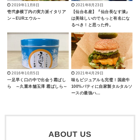
2019年11月8日
2021年8月23日
壱弐参横丁内の実力派イタリア
【仙台名産】『仙台長なす漬』
ン～EURエウル～
は美味しいのでもっと有名にな
るべき！と思った件。
2016年10月5日
2021年4月29日
一足早く口の中で出会う霜ばし
味もビジュアルも完璧！国産牛
ら ～久重本舗玉澤 霜ばしら～
100%パティに自家製タルタルソ
ースの最強ハ…
ABOUT US