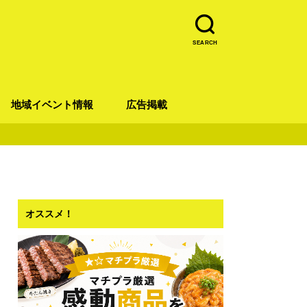
SEARCH
地域イベント情報
広告掲載
青葉区
宮城野区
太白区
若林区
泉区
オススメ！