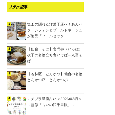
人気の記事
塩釜の隠れた洋菓子店へ！あんバ
ターシフォンとブールドネージュ
が絶品「フールセック・...
【仙台・そば】壱弐参（いろは）
横丁の名物立ち食いそば～丸富そ
ば～
【若林区・とんかつ】仙台の名物
とんかつ店～とんかつ杉～
マチプラ星座占い＜2026年8月＞
～監修「占いの館千里眼」～