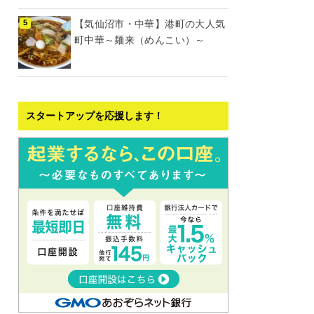
【気仙沼市・中華】港町の大人気
町中華～麺来（めんこい）～
スタートアップを応援します！