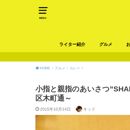
MENU
ライター紹介
グルメ
パン
ラーメン / そ
カレー
カフェ
スイーツ
和食
イタリアン / 
中華 / 韓国料理
エスニック料理
肉料理
魚料理
HOME
グルメ
カレー
小指と親指のあいさつ”SHAK
区木町通～
2015年10月14日
キッド