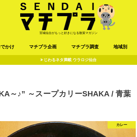
宮城仙台がもっと好きになる散策マガジン
おでかけ
マチプラ企画
マチプラ調査
地域別
じわるネタ満載 ウラロジ仙台
ば/うどん
フレンチ / スペイン
お店
施設
公園
お寺/神社/史跡
スポーツ
エンターティメント
オトアルキ
マチプラ企業訪問
ファッション
ブラミヤギ
マチプラ漫画
マチプラ小説
歴史
仙台
県北
県南
三陸
A～♪” ～スープカリーSHAKA / 青葉
カレー