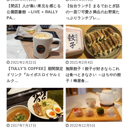
【閉店】人が集い東北を感じる
【仙台ランチ】まるでおとぎ話
公園図書館 ～LIVE + RALLY
の一皿♡可愛さ満点のお野菜た
PA…
っぷりランチプレ…
2021年2月22日
2021年2月4日
【TULLY'S COFFEE】期間限定
無限餃子！餃子が好きならこれ
ドリンク『ルイボスロイヤルミ
は食べときなさい ～はちやの餃
ルク…
子 / 蜂屋食…
2017年7月17日
2022年12月5日