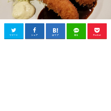
ツイート
シェア
はてブ
送る
Pocket