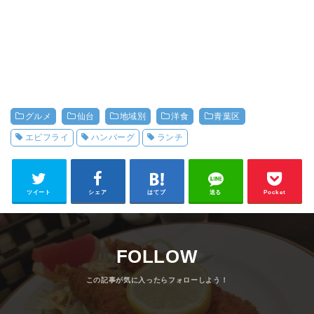
グルメ
仙台
地域別
洋食
青葉区
エビフライ
ハンバーグ
ランチ
ツイート
シェア
はてブ
送る
Pocket
FOLLOW