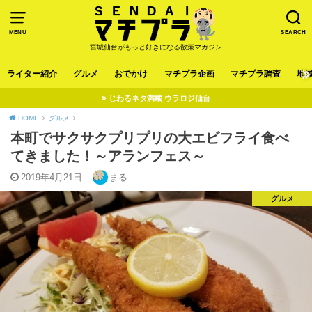
MENU
SEARCH
宮城仙台がもっと好きになる散策マガジン
ライター紹介
グルメ
おでかけ
マチプラ企画
マチプラ調査
地
じわるネタ満載 ウラロジ仙台
HOME
グルメ
本町でサクサクプリプリの大エビフライ食べ
てきました！～アランフェス～
2019年4月21日
まる
グルメ