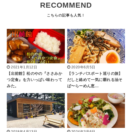
RECOMMEND
2021年1月12日
2020年6月5日
【出前館】松のやの『ささみか
【ランチパスポート巡りの旅】
つ定食』を力いっぱい味わって
だしと絡めて一気に啜れる油そ
みた。
ば〜らーめん恵…
2018年4月13日
2024年3月6日