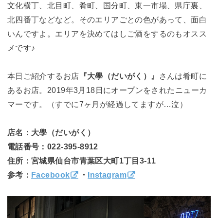
文化横丁、北目町、肴町、国分町、東一市場、県庁裏、
北四番丁などなど。そのエリアごとの色があって、面白
いんですよ。エリアを決めてはしご酒をするのもオスス
メです♪
本日ご紹介するお店
『大學（だいがく）』
さんは肴町に
あるお店。2019年3月18日にオープンをされたニューカ
マーです。（すでに7ヶ月が経過してますが…泣）
店名：大學（だいがく）
電話番号：022-395-8912
住所：宮城県仙台市青葉区大町1丁目3-11
参考：
Facebook
・
Instagram