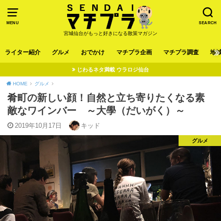
MENU
SEARCH
宮城仙台がもっと好きになる散策マガジン
ライター紹介
グルメ
おでかけ
マチプラ企画
マチプラ調査
地
じわるネタ満載 ウラロジ仙台
HOME
グルメ
肴町の新しい顔！自然と立ち寄りたくなる素
敵なワインバー ～大學（だいがく）～
2019年10月17日
キッド
グルメ