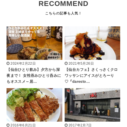
RECOMMEND
2024年2月22日
2021年5月26日
【仙台ひとり飲み】夕方から深
【仙台カフェ】さくっさくクロ
夜まで！ 女性吞みひとり呑みに
ワッサンにアイスがとろーり
もオススメ～居…
♡『daresto…
2016年6月21日
2017年2月7日