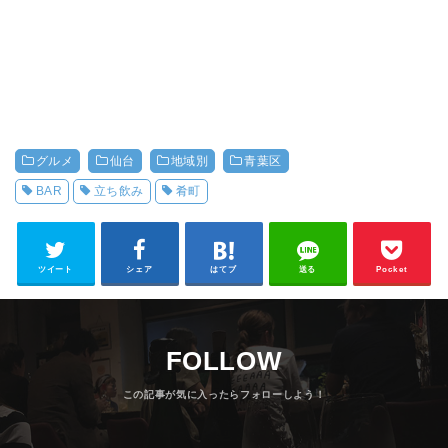
グルメ
仙台
地域別
青葉区
BAR
立ち飲み
肴町
ツイート
シェア
はてブ
送る
Pocket
FOLLOW