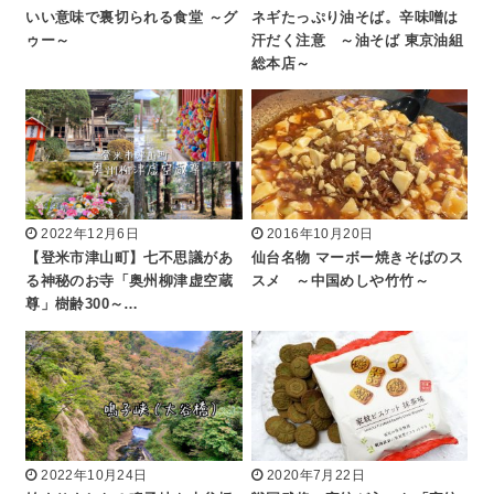
いい意味で裏切られる食堂 ～グ
ネギたっぷり油そば。辛味噌は
ゥー～
汗だく注意 ～油そば 東京油組
総本店～
2022年12月6日
2016年10月20日
【登米市津山町】七不思議があ
仙台名物 マーボー焼きそばのス
る神秘のお寺「奥州柳津虚空蔵
スメ ～中国めしや竹竹～
尊」樹齢300～…
2022年10月24日
2020年7月22日