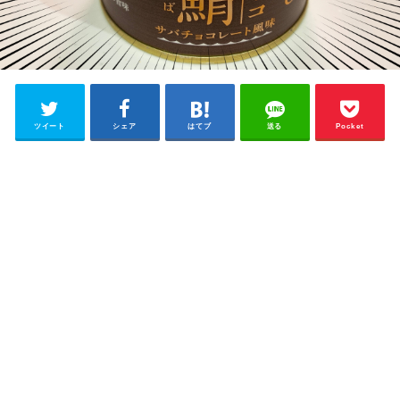
ツイート
シェア
はてブ
送る
Pocket