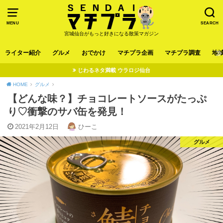
MENU
SEARCH
宮城仙台がもっと好きになる散策マガジン
ライター紹介
グルメ
おでかけ
マチプラ企画
マチプラ調査
地
じわるネタ満載 ウラロジ仙台
HOME
グルメ
【どんな味？】チョコレートソースがたっぷ
り♡衝撃のサバ缶を発見！
2021年2月12日
ひーこ
グルメ