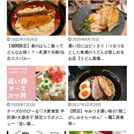
2022年3月26日
2020年6月15日
【期間限定】春のはらこ飯って
暑い日にはピッタリ！つるつる
どんなお味！？～炙屋十兵衛/仙
とした食感のうどんが楽しめる
台エスパル～
お店【うどん酒場…
2020年7月2日
2017年10月26日
チーズがのび～る♡大衆食堂 半
【閉店】やみつき濃い味の”焼こ
田屋×大森杏子 限定コラボメニ
がしみそらーめん” ～麺工房泰
ュー「追い森…
幸～