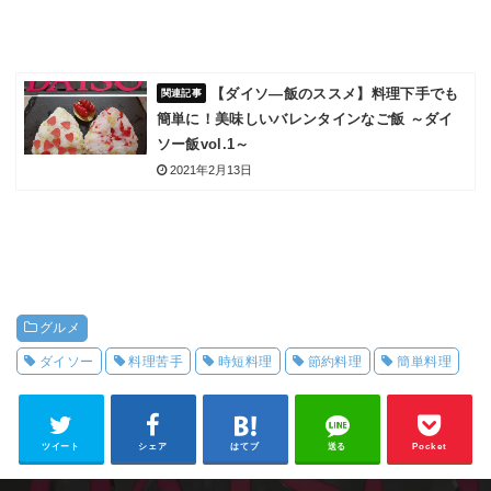
【ダイソ―飯のススメ】料理下手でも
簡単に！美味しいバレンタインなご飯 ～ダイ
ソー飯vol.1～
2021年2月13日
グルメ
ダイソー
料理苦手
時短料理
節約料理
簡単料理
ツイート
シェア
はてブ
送る
Pocket