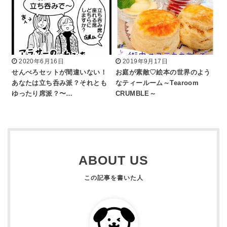
2020年6月16日
2019年9月17日
せんべろセットが間違いない！
お庭が素敵♡絵本の世界のよう
あなたは立ち呑み派？それとも
なティールーム～Tearoom
ゆったり席派？〜…
CRUMBLE～
ABOUT US