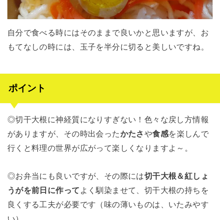
自分で食べる時にはそのままで良いかと思いますが、お
もてなしの時には、玉子を半分に切ると美しいですね。
ポイント
◎切干大根に神経質になりすぎない！色々な戻し方情報
がありますが、その時出会った
かたさ
や
食感
を楽しんで
行くと料理の世界が広がって楽しくなりますよ～。
◎お弁当にも良いですが、その際には
切干大根＆紅しょ
うがを前日に作って
よく馴染ませて、切干大根の持ちを
良くする工夫が必要です（味の薄いものは、いたみやす
い）