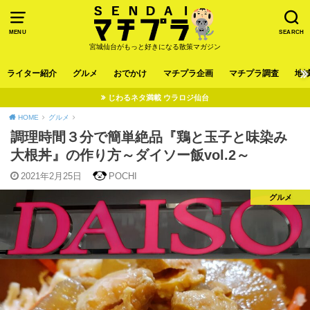
MENU
SEARCH
宮城仙台がもっと好きになる散策マガジン
ライター紹介
グルメ
おでかけ
マチプラ企画
マチプラ調査
地
じわるネタ満載 ウラロジ仙台
HOME
グルメ
調理時間３分で簡単絶品『鶏と玉子と味染み
大根丼』の作り方～ダイソー飯vol.2～
2021年2月25日
POCHI
グルメ