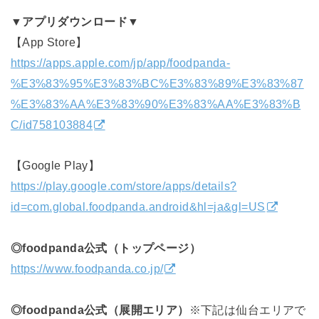
▼アプリダウンロード▼
【App Store】
https://apps.apple.com/jp/app/foodpanda-
%E3%83%95%E3%83%BC%E3%83%89%E3%83%87
%E3%83%AA%E3%83%90%E3%83%AA%E3%83%B
C/id758103884
【Google Play】
https://play.google.com/store/apps/details?
id=com.global.foodpanda.android&hl=ja&gl=US
◎foodpanda公式（トップページ）
https://www.foodpanda.co.jp/
◎foodpanda公式（展開エリア）
※下記は仙台エリアで