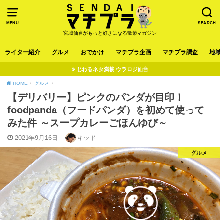
MENU
SEARCH
宮城仙台がもっと好きになる散策マガジン
ライター紹介
グルメ
おでかけ
マチプラ企画
マチプラ調査
地
じわるネタ満載 ウラロジ仙台
HOME
グルメ
【デリバリー】ピンクのパンダが目印！
foodpanda（フードパンダ）を初めて使って
みた件 ～スープカレーごほんゆび～
2021年9月16日
キッド
グルメ