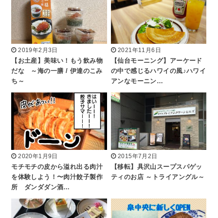
2019年2月3日
2021年11月6日
【お土産】美味い！もう飲み物
【仙台モーニング】アーケード
だな ～海の一膳 / 伊達のこみ
の中で感じるハワイの風♪ハワイ
ち～
アンなモーニン…
2020年1月9日
2015年7月2日
モチモチの皮から溢れ出る肉汁
【移転】具沢山スープスパゲッ
を体験しよう！〜肉汁餃子製作
ティのお店 ～トライアングル～
所 ダンダダン酒…