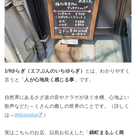
1/fゆらぎ（エフぶんのいちゆらぎ）
とは、わかりやすく
言うと「
人が心地良く感じる事
」です。
自然界にあるさざ波の音やクラゲが泳ぐ水槽、心地よい
歌声などた～くさんの癒しの世界のことです。（詳しく
は→
Wikipedia
）
実はこちらのお店、以前お伝えした「
錦町まるふく商