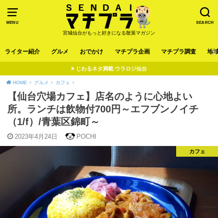
MENU
SEARCH
宮城仙台がもっと好きになる散策マガジン
ライター紹介
グルメ
おでかけ
マチプラ企画
マチプラ調査
地
じわるネタ満載 ウラロジ仙台
HOME
グルメ
カフェ
【仙台穴場カフェ】店名のように心地よい
所。ランチは飲物付700円～エフブンノイチ
（1/f）/青葉区錦町～
2023年4月24日
POCHI
カフェ