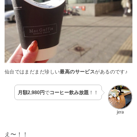
仙台ではまだまだ珍しい
最高のサービス
があるのです♪
月額2,980円
で
コーヒー飲み放題
！！
え〜！！