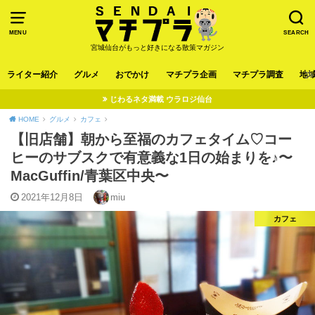
MENU
SEARCH
宮城仙台がもっと好きになる散策マガジン
ライター紹介
グルメ
おでかけ
マチプラ企画
マチプラ調査
地
じわるネタ満載 ウラロジ仙台
HOME
グルメ
カフェ
【旧店舗】朝から至福のカフェタイム♡コー
ヒーのサブスクで有意義な1日の始まりを♪〜
MacGuffin/青葉区中央〜
2021年12月8日
miu
カフェ