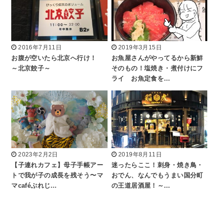
2016年7月11日
2019年3月15日
お腹が空いたら北京へ行け！
お魚屋さんがやってるから新鮮
～北京餃子～
そのもの！塩焼き・煮付けにフ
ライ お魚定食を…
2023年2月2日
2019年8月11日
【子連れカフェ】母子手帳アー
迷ったらここ！刺身・焼き鳥・
トで我が子の成長を残そう〜マ
おでん、なんでもうまい国分町
マcaféぷれじ…
の王道居酒屋！～…