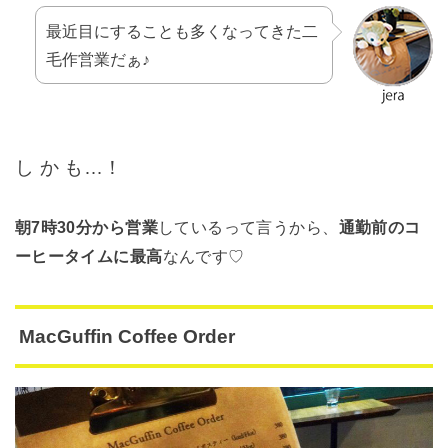
最近目にすることも多くなってきた二
毛作営業だぁ♪
し か も…！
朝7時30分から営業
しているって言うから、
通勤前のコ
ーヒータイムに最高
なんです♡
MacGuffin Coffee Order