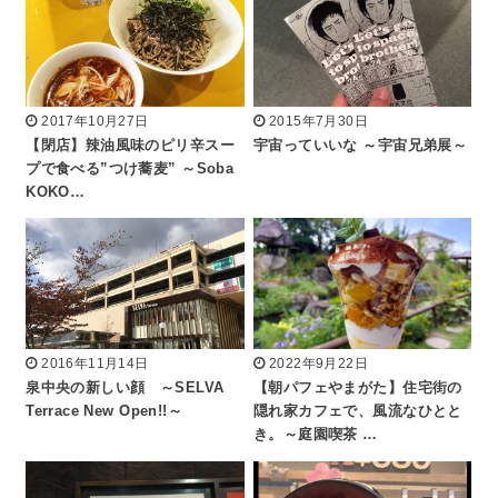
2017年10月27日
2015年7月30日
【閉店】辣油風味のピリ辛スー
宇宙っていいな ～宇宙兄弟展～
プで食べる”つけ蕎麦” ～Soba
KOKO…
2016年11月14日
2022年9月22日
泉中央の新しい顔 ～SELVA
【朝パフェやまがた】住宅街の
Terrace New Open!!～
隠れ家カフェで、風流なひとと
き。～庭園喫茶 …