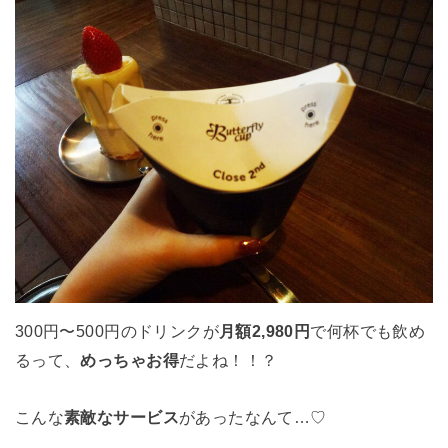
300円〜500円のドリンクが
月額2,980円
で何杯でも飲め
るって、
めっちゃお得
だよね！！？
こんな
素敵なサービス
があったなんて…♡