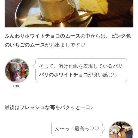
ふんわりホワイトチョコのムース
の中からは、
ピンク色
のいちごのムース
がお出ましです♡
そして、溶けた蝋を表現している
パリ
パリのホワイトチョコ
が良い感じ♡
最後は
フレッシュな苺
をパクッと一口♪
ん〜っ！最高っ♡♡