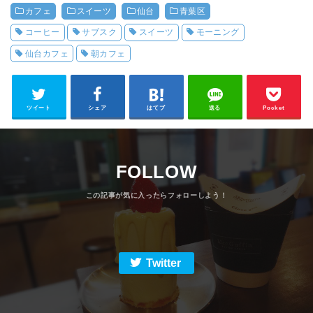
カフェ
スイーツ
仙台
青葉区
コーヒー
サブスク
スイーツ
モーニング
仙台カフェ
朝カフェ
ツイート
シェア
はてブ
送る
Pocket
FOLLOW
Twitter