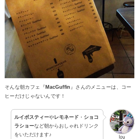
そんな朝カフェ『
MacGuffin
』さんのメニューは、コー
ヒーだけじゃないんです！
ルイボスティー
や
レモネード
・
ショコ
ラショー
など朝からおしゃれドリンク
をいただけます♪