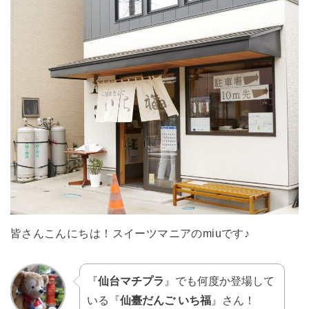
皆さんこんにちは！スイーツマニアのmiuです♪
『
仙台マチプラ
』でも何度か登場して
いる『
仙臺だんご いち福
』さん！