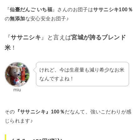
『
仙臺だんご いち福
』さんのお団子は
ササニシキ100％
の
無添加
な安心安全お団子♪
『
ササニシキ
』と言えば
宮城が誇るブレンド
米
！
けれど、今は生産量も減り希少なお米
なんですよね！
その
『ササニシキ』100％
だなんて、強いこだわりが感
じられます♪