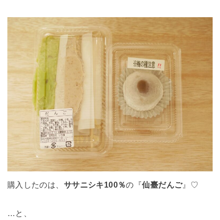
購入したのは、
ササニシキ100％
の『
仙臺だんご
』♡
…と、