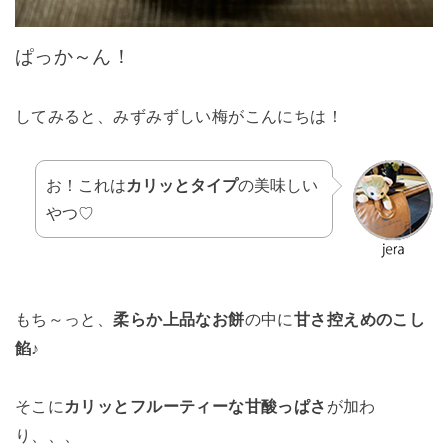
ぱっか～ん！
してみると、みずみずしい梅がこんにちは！
お！これは
カリッとタイプ
の美味しい
やつ♡
もち～っと、
柔らか上品なお餅
の中に
甘さ控えめのこし
餡
♪
そこに
カリッとフルーティーな甘酸っぱさ
が加わ
り、、、