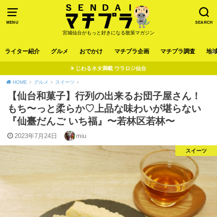
MENU
SEARCH
宮城仙台がもっと好きになる散策マガジン
ライター紹介
グルメ
おでかけ
マチプラ企画
マチプラ調査
地
じわるネタ満載 ウラロジ仙台
HOME
グルメ
スイーツ
【仙台和菓子】行列の出来るお団子屋さん！
もち〜っと柔らか♡上品な味わいが堪らない
『仙臺だんご いち福』〜若林区若林〜
2023年7月24日
miu
スイーツ