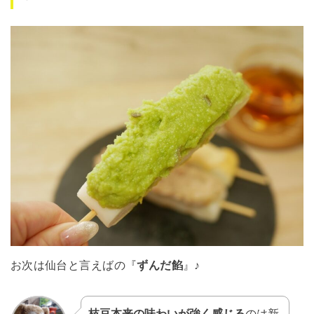
お次は仙台と言えばの『
ずんだ餡
』♪
枝豆本来の味わいが強く感じる
のは新