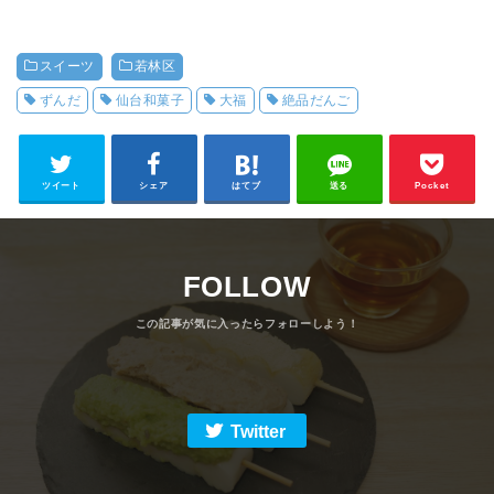
スイーツ
若林区
ずんだ
仙台和菓子
大福
絶品だんご
ツイート
シェア
はてブ
送る
Pocket
FOLLOW
Twitter