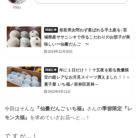
老若男女問わず喜ばれる手土産を♪宮
城県産ササニシキで作るこだわりのお団子が美
味しい〜仙臺だんご 〜
2019年12月30日
年に１日だけ！！十五夜を彩る数量限
定の超レアなお月見スイーツ買えました！！～
菓子屋 いち福／若林区若林～
2022年9月11日
今回はそんな
『仙臺だんご いち福』
さんの
季節限定『レ
モン大福』
を求めていざお店へと…！
で す が…！