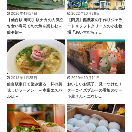
2026年4月17日
2022年10月26日
【仙台駅 寿司】駅ナカの人気立
【閉店】酪農家の手作りジェラ
ち食い寿司で旬の魚を楽しむ～
ート＆ソフトクリームの小山牧
仙令鮨～
場「あいすむら」…
2018年1月25日
2019年10月11日
仙台駅東口で染み渡る一杯の美
おいしいお菓子、見ーつけた！
味しいラーメン ～本竈エスパ
ターコイズブルーの看板のケー
ル店～
キ屋さん～エウレ…