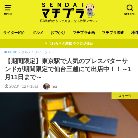
MENU
SEARCH
宮城仙台がもっと好きになる散策マガジン
ライター紹介
グルメ
おでかけ
マチプラ企画
マチプラ調査
地
じわるネタ満載 ウラロジ仙台
HOME
グルメ
スイーツ
【期間限定】東京駅で人気のプレスバターサ
ンドが期間限定で仙台三越にて出店中！！～1
月11日まで～
2020年12月15日
miu
スイーツ