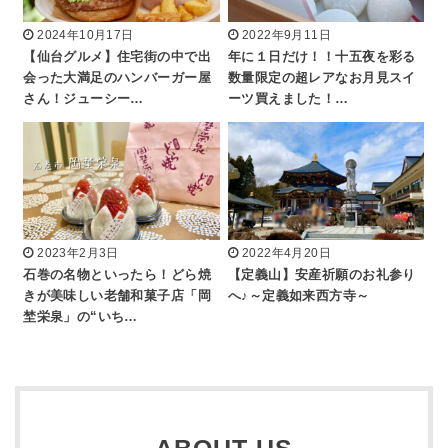
2024年10月17日
2022年9月11日
【仙台グルメ】住宅街の中で出
年に１日だけ！！十五夜を彩る
会った大満足のハンバーガー屋
数量限定の超レアなお月見スイ
さん！ジューシー…
ーツ買えました！…
2023年2月3日
2022年4月20日
石巻の名物といったら！どら焼
【定義山】安産祈願のお礼参り
きが美味しい老舗和菓子店「岡
へ♪～定義如来西方寺～
埜栄泉」の“いち…