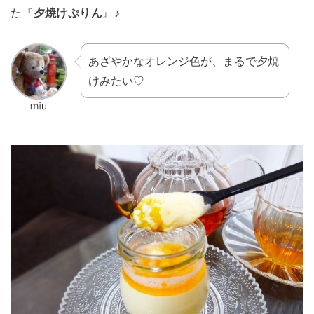
た『
夕焼けぷりん
』♪
あざやかなオレンジ色が、まるで夕焼
けみたい♡