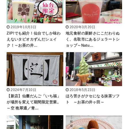
2019年10月3日
2020年3月20日
ZIP!でも紹介！仙台でしか味わ
地元食材の新鮮さにこだわりぬ
えないタピオカずんだシェイ
く、名取市にあるジェラートシ
ク！～お茶の井…
ョップ～Natu…
2024年7月10日
2018年5月23日
【新店】仙臺だんご「いち福」
ほろ苦さがクセになる抹茶ソフ
が場所を変えて期間限定営業。
ト ～お茶の井ヶ田～
～空 晩翠通／青…