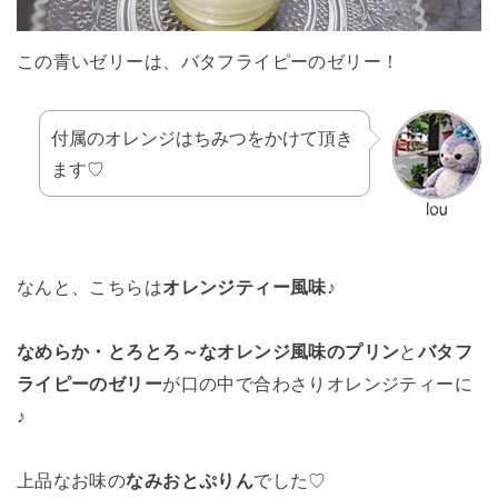
この青いゼリーは、バタフライピーのゼリー！
付属のオレンジはちみつをかけて頂き
ます♡
なんと、こちらは
オレンジティー風味
♪
なめらか・とろとろ～なオレンジ風味のプリン
と
バタフ
ライピーのゼリー
が口の中で合わさりオレンジティーに
♪
上品なお味の
なみおとぷりん
でした♡