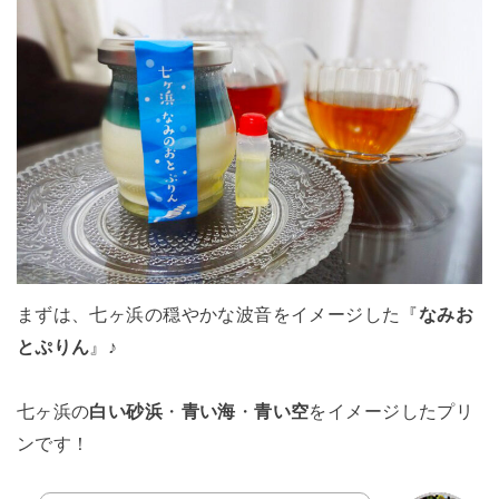
まずは、七ヶ浜の穏やかな波音をイメージした『
なみお
とぷりん
』♪
七ヶ浜の
白い砂浜
・
青い海
・
青い空
をイメージしたプリ
ンです！