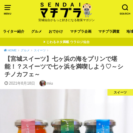
MENU
SEARCH
宮城仙台がもっと好きになる散策マガジン
ライター紹介
グルメ
おでかけ
マチプラ企画
マチプラ調査
地
じわるネタ満載 ウラロジ仙台
HOME
グルメ
スイーツ
【宮城スイーツ】七ヶ浜の海をプリンで堪
能！？スイーツで七ヶ浜を満喫しよう♡～シ
チノカフェ～
2021年8月18日
miu
スイーツ