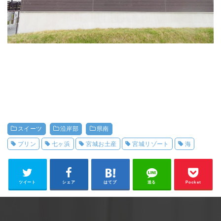
スイーツ
沿岸部
県南
プリン
七ヶ浜
宮城お土産
宮城リゾート
海
ツイート
シェア
はてブ
送る
Pocket