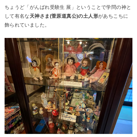
ちょうど「がんばれ受験生 展」ということで学問の神と
して有名な
天神さま(菅原道真公)の土人形
があちこちに
飾られていました。