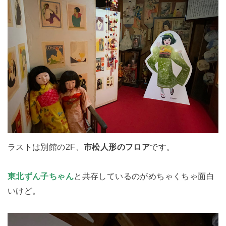
ラストは別館の2F、
市松人形のフロア
です。
東北ずん子ちゃん
と共存しているのがめちゃくちゃ面白
いけど。