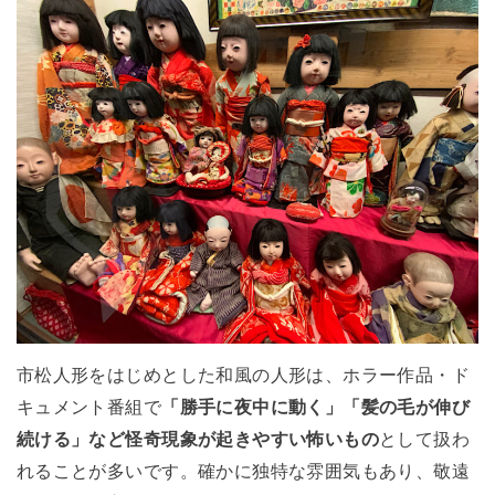
市松人形をはじめとした和風の人形は、ホラー作品・ド
キュメント番組で
「勝手に夜中に動く」「髪の毛が伸び
続ける」など怪奇現象が起きやすい怖いもの
として扱わ
れることが多いです。確かに独特な雰囲気もあり、敬遠