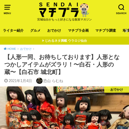
MENU
SEARCH
宮城仙台がもっと好きになる散策マガジン
ライター紹介
グルメ
おでかけ
マチプラ企画
マチプラ調査
地
じわるネタ満載 ウラロジ仙台
HOME
おでかけ
【人形一同、お待ちしております】人形とな
つかしアイテムがズラリ！〜白石・人形の
蔵〜【白石市 城北町】
2021年1月4日
恐山 らむね
おでかけ