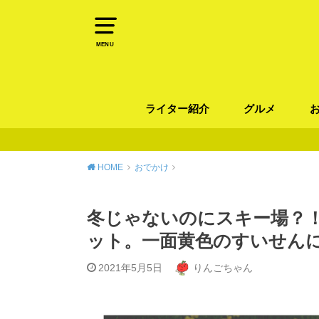
MENU
ライター紹介
グルメ
パン
ラーメン / そ
カレー
カフェ
スイーツ
和食
イタリアン / 
中華 / 韓国料理
エスニック料理
肉料理
魚料理
HOME
おでかけ
冬じゃないのにスキー場？！
ット。一面黄色のすいせん
2021年5月5日
りんごちゃん