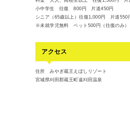
料金 大人、高校生以上 往復1,300円 片道
小中学生 往復 800円 片道450円
シニア（65歳以上）往復1,000円 片道550
※未就学児無料 ペット500円（往復のみ）
アクセス
住所 みやぎ蔵王えぼしリゾート
宮城県刈田郡蔵王町遠刈田温泉