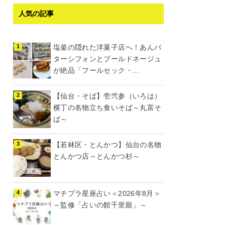
人気の記事
塩釜の隠れた洋菓子店へ！あんバ
ターシフォンとブールドネージュ
が絶品「フールセック・...
【仙台・そば】壱弐参（いろは）
横丁の名物立ち食いそば～丸富そ
ば～
【若林区・とんかつ】仙台の名物
とんかつ店～とんかつ杉～
マチプラ星座占い＜2026年8月＞
～監修「占いの館千里眼」～