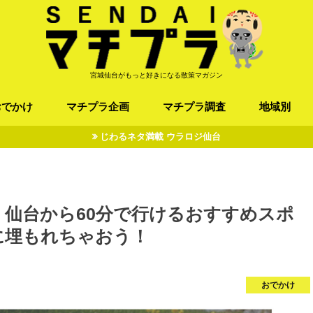
宮城仙台がもっと好きになる散策マガジン
おでかけ
マチプラ企画
マチプラ調査
地域別
じわるネタ満載 ウラロジ仙台
ば/うどん
フレンチ / スペイン
お店
施設
公園
お寺/神社/史跡
スポーツ
エンターティメント
オトアルキ
マチプラ企業訪問
ファッション
ブラミヤギ
マチプラ漫画
マチプラ小説
歴史
仙台
県北
県南
三陸
仙台から60分で行けるおすすめスポ
に埋もれちゃおう！
おでかけ