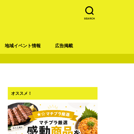
SEARCH
地域イベント情報
広告掲載
青葉区
宮城野区
太白区
若林区
泉区
オススメ！