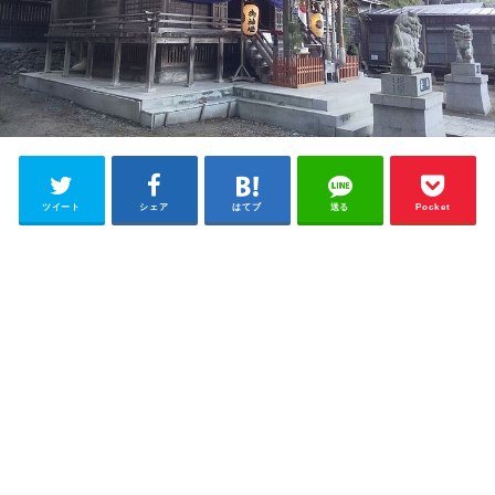
ツイート
シェア
はてブ
送る
Pocket