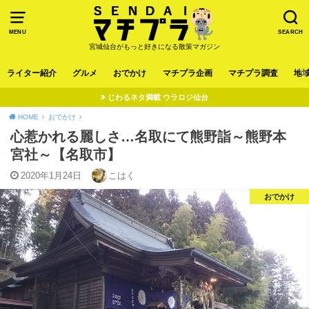
MENU
SEARCH
宮城仙台がもっと好きになる散策マガジン
ライター紹介
グルメ
おでかけ
マチプラ企画
マチプラ調査
地
じわるネタ満載 ウラロジ仙台
HOME
おでかけ
心惹かれる麗しさ…名取にて熊野詣～熊野本
宮社～【名取市】
2020年1月24日
こはく
おでかけ