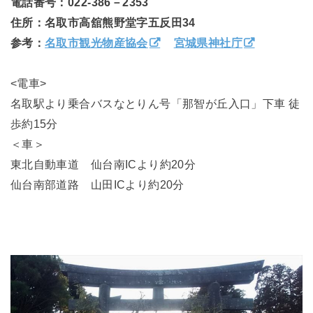
電話番号：022‐386－2353
住所：名取市高舘熊野堂字五反田34
参考：
名取市観光物産協会
宮城県神社庁
<電車>
名取駅より乗合バスなとりん号「那智が丘入口」下車 徒
歩約15分
＜車＞
東北自動車道 仙台南ICより約20分
仙台南部道路 山田ICより約20分