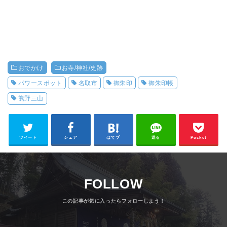
おでかけ
お寺/神社/史跡
パワースポット
名取市
御朱印
御朱印帳
熊野三山
ツイート
シェア
はてブ
送る
Pocket
FOLLOW