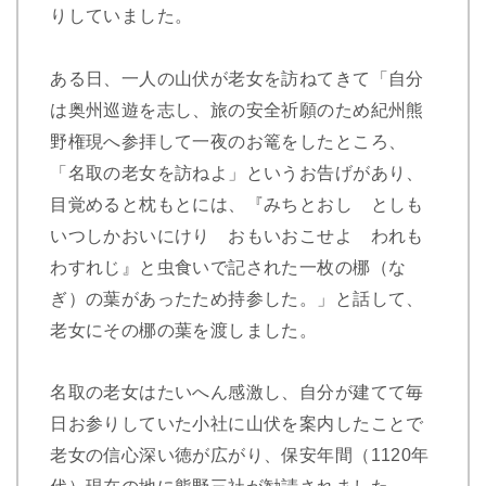
りしていました。
ある日、一人の山伏が老女を訪ねてきて「自分
は奥州巡遊を志し、旅の安全祈願のため紀州熊
野権現へ参拝して一夜のお篭をしたところ、
「名取の老女を訪ねよ」というお告げがあり、
目覚めると枕もとには、『みちとおし としも
いつしかおいにけり おもいおこせよ われも
わすれじ』と虫食いで記された一枚の梛（な
ぎ）の葉があったため持参した。」と話して、
老女にその梛の葉を渡しました。
名取の老女はたいへん感激し、自分が建てて毎
日お参りしていた小社に山伏を案内したことで
老女の信心深い徳が広がり、保安年間（1120年