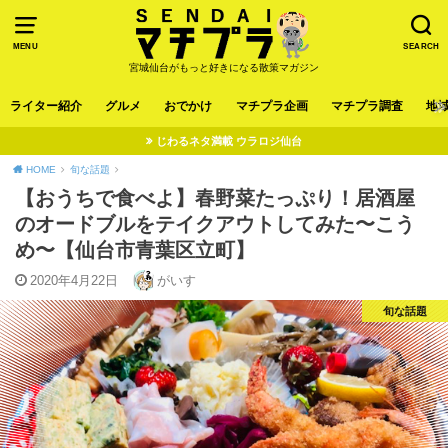
MENU
SEARCH
宮城仙台がもっと好きになる散策マガジン
ライター紹介
グルメ
おでかけ
マチプラ企画
マチプラ調査
地
じわるネタ満載 ウラロジ仙台
HOME
旬な話題
【おうちで食べよ】春野菜たっぷり！居酒屋
のオードブルをテイクアウトしてみた〜こう
め〜【仙台市青葉区立町】
2020年4月22日
がいす
旬な話題