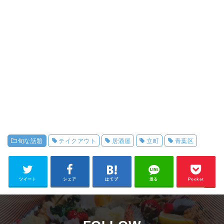
旬な話題
テイクアウト
居酒屋
立町
青葉区
ツイート
シェア
はてブ
送る
Pocket