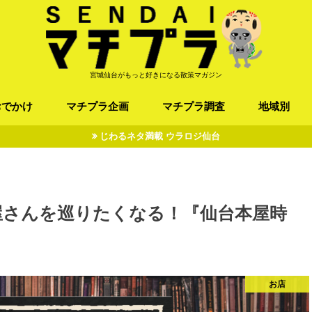
宮城仙台がもっと好きになる散策マガジン
おでかけ
マチプラ企画
マチプラ調査
地域別
じわるネタ満載 ウラロジ仙台
ば/うどん
フレンチ / スペイン
お店
施設
公園
お寺/神社/史跡
スポーツ
エンターティメント
オトアルキ
マチプラ企業訪問
ファッション
ブラミヤギ
マチプラ漫画
マチプラ小説
歴史
仙台
県北
県南
三陸
屋さんを巡りたくなる！『仙台本屋時
お店