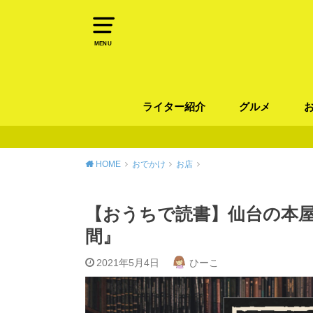
MENU
ライター紹介
グルメ
パン
ラーメン / そ
カレー
カフェ
スイーツ
和食
イタリアン / 
中華 / 韓国料理
エスニック料理
肉料理
魚料理
HOME
おでかけ
お店
【おうちで読書】仙台の本
間』
2021年5月4日
ひーこ