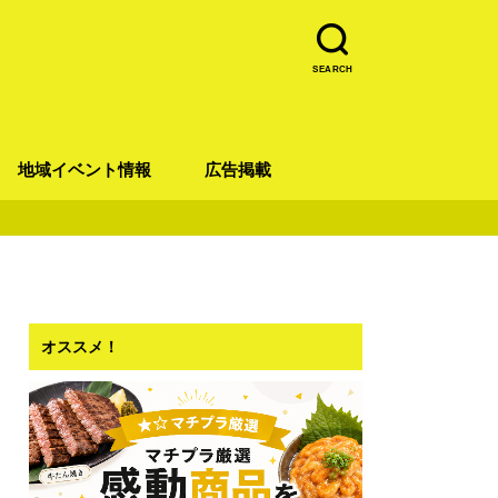
SEARCH
地域イベント情報
広告掲載
青葉区
宮城野区
太白区
若林区
泉区
オススメ！