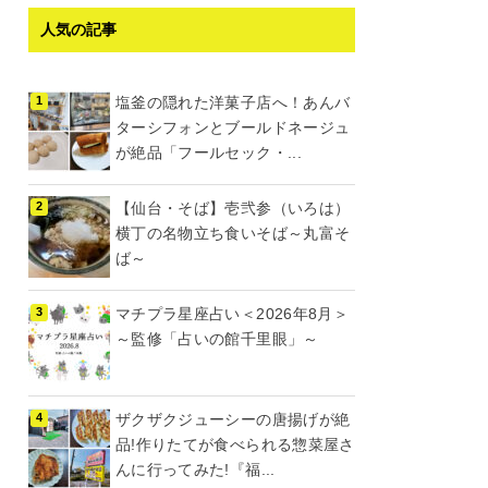
人気の記事
塩釜の隠れた洋菓子店へ！あんバ
ターシフォンとブールドネージュ
が絶品「フールセック・...
【仙台・そば】壱弐参（いろは）
横丁の名物立ち食いそば～丸富そ
ば～
マチプラ星座占い＜2026年8月＞
～監修「占いの館千里眼」～
ザクザクジューシーの唐揚げが絶
品!作りたてが食べられる惣菜屋さ
んに行ってみた!『福...